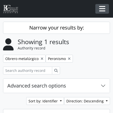
Skip to main content
Togg
Narrow your results by:
Showing 1 results
Authority record
Remove filter:
Remove filter:
Obrero metalúrgico
Peronismo
Search
Advanced search options
Sort by: Identifier
Direction: Descending