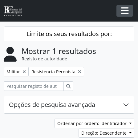
Skip to main content
Togg
Limite os seus resultados por:
Mostrar 1 resultados
Registo de autoridade
Remover filtro:
Remover filtro:
Militar
Resistencia Peronista
Pesquisar
Opções de pesquisa avançada
Ordenar por ordem: Identificador
Direção: Descendente