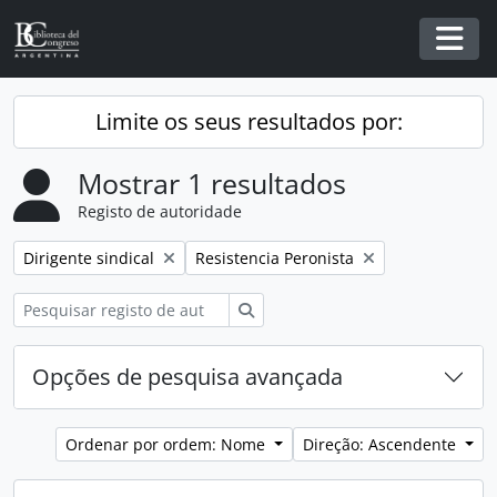
Skip to main content
Togg
Limite os seus resultados por:
Mostrar 1 resultados
Registo de autoridade
Remover filtro:
Remover filtro:
Dirigente sindical
Resistencia Peronista
Pesquisar
Opções de pesquisa avançada
Ordenar por ordem: Nome
Direção: Ascendente