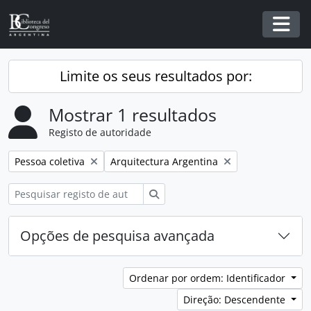
Skip to main content
Togg
Limite os seus resultados por:
Mostrar 1 resultados
Registo de autoridade
Remover filtro:
Remover filtro:
Pessoa coletiva
Arquitectura Argentina
Pesquisar
Opções de pesquisa avançada
Ordenar por ordem: Identificador
Direção: Descendente