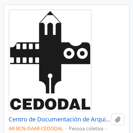
Centro de Documentación de Arquitectura Latinoamericana - CEDODAL
Adici
AR-BCN-ISAAR-CEDODAL
·
Pessoa coletiva
·