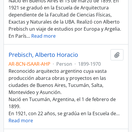
Nació en Buenos Aires el 15 de marzo de 1899. En
1921 se graduó en la Escuela de Arquitectura
dependiente de la Facultad de Ciencias Físicas,
Exactas y Naturales de la UBA. Realizó con Alberto
Prebisch un viaje de estudios por Europa y Argelia.
En París
…
Read more
Prebisch, Alberto Horacio
Add t
AR-BCN-ISAAR-AHP
·
Person
·
1899-1970
Reconocido arquitecto argentino cuya vasta
producción abarca obras y proyectos en las
ciudades de Buenos Aires, Tucumán, Salta,
Montevideo y Asunción.
Nació en Tucumán, Argentina, el 1 de febrero de
1899.
En 1921, con 22 años, se gradúa en la Escuela de
…
Read more