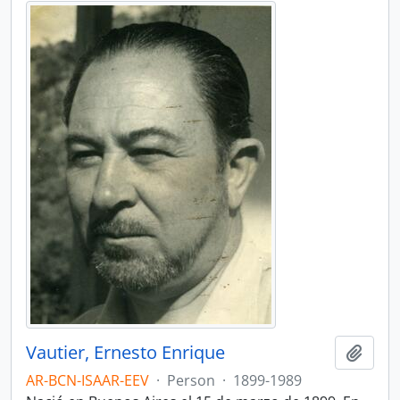
Vautier, Ernesto Enrique
Add t
AR-BCN-ISAAR-EEV
·
Person
·
1899-1989