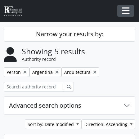
Skip to main content
Togg
Narrow your results by:
Showing 5 results
Authority record
Remove filter:
Remove filter:
Remove filter:
Person
Argentina
Arquitectura
Search
Advanced search options
Sort by: Date modified
Direction: Ascending