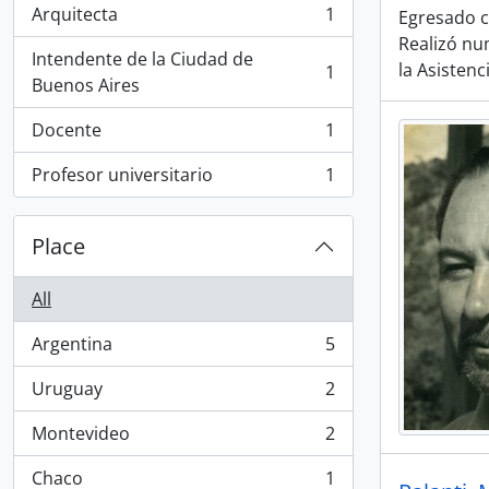
Arquitecta
1
Egresado c
, 1 results
Realizó nu
Intendente de la Ciudad de
la Asistenc
1
, 1 results
Buenos Aires
Docente
1
, 1 results
Profesor universitario
1
, 1 results
Place
All
Argentina
5
, 5 results
Uruguay
2
, 2 results
Montevideo
2
, 2 results
Chaco
1