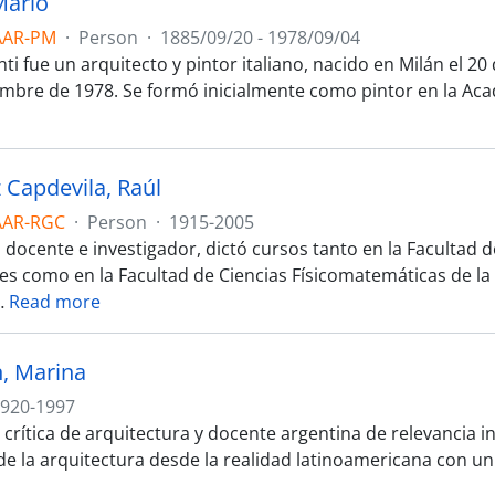
Mario
AAR-PM
·
Person
·
1885/09/20 - 1978/09/04
ti fue un arquitecto y pintor italiano, nacido en Milán el 2
embre de 1978. Se formó inicialmente como pintor en la Acad
 Capdevila, Raúl
AAR-RGC
·
Person
·
1915-2005
, docente e investigador, dictó cursos tanto en la Facultad
es como en la Facultad de Ciencias Físicomatemáticas de la U
…
Read more
, Marina
920-1997
 crítica de arquitectura y docente argentina de relevancia in
a de la arquitectura desde la realidad latinoamericana con 