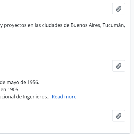
Add t
y proyectos en las ciudades de Buenos Aires, Tucumán,
Add t
1 de mayo de 1956.
 en 1905.
acional de Ingenieros
…
Read more
Add t