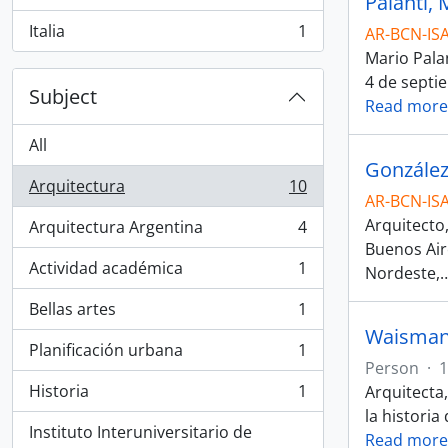
Palanti, 
, 1 results
Italia
1
AR-BCN-IS
, 1 results
Mario Palan
4 de septi
Subject
Read more
All
González
Arquitectura
10
, 10 results
AR-BCN-IS
Arquitecto
Arquitectura Argentina
4
, 4 results
Buenos Air
Actividad académica
1
Nordeste,
, 1 results
Bellas artes
1
, 1 results
Waisman
Planificación urbana
1
, 1 results
Person
·
1
Historia
1
Arquitecta,
, 1 results
la histori
Instituto Interuniversitario de
Read more