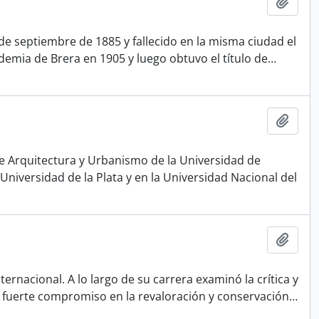
Add t
0 de septiembre de 1885 y fallecido en la misma ciudad el
emia de Brera en 1905 y luego obtuvo el título de
…
Add t
 de Arquitectura y Urbanismo de la Universidad de
niversidad de la Plata y en la Universidad Nacional del
Add t
ternacional. A lo largo de su carrera examinó la crítica y
un fuerte compromiso en la revaloración y conservación
…