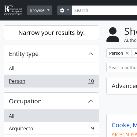
Skip to main content
Search
Search options
Browse
Sh
Narrow your results by:
Author
Entity type
Remove filter:
R
Person
A
All
Person
10
, 10 results
Advanced
Occupation
All
Cooke, M
Arquitecto
9
, 9 results
AR-BCN-IS