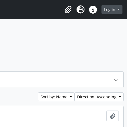
Log in
Clipboard
Language
Quick links
Sort by: Name
Direction: Ascending
Add t