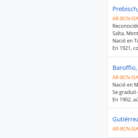
Prebisch
AR-BCN-IS
Reconocido
Salta, Mon
Nació en T
En 1921, c
Baroffio,
AR-BCN-IS
Nació en M
Se graduó 
En 1902, a
Gutiérre
AR-BCN-IS