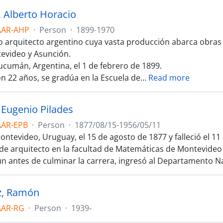
, Alberto Horacio
AAR-AHP
·
Person
·
1899-1970
 arquitecto argentino cuya vasta producción abarca obras 
tevideo y Asunción.
ucumán, Argentina, el 1 de febrero de 1899.
on 22 años, se gradúa en la Escuela de
…
Read more
 Eugenio Pilades
AAR-EPB
·
Person
·
1877/08/15-1956/05/11
ontevideo, Uruguay, el 15 de agosto de 1877 y falleció el 1
de arquitecto en la facultad de Matemáticas de Montevideo
ún antes de culminar la carrera, ingresó al Departamento N
z, Ramón
AAR-RG
·
Person
·
1939-