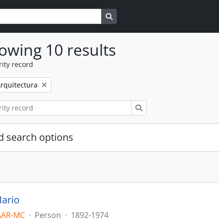
Search in browse page
owing 10 results
ity record
emove filter:
rquitectura
Search
 search options
ario
AAR-MC
·
Person
·
1892-1974