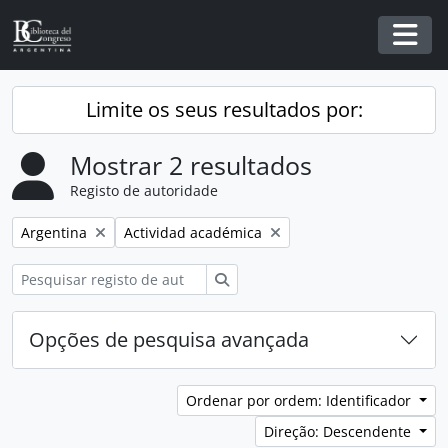
Skip to main content
Togg
Limite os seus resultados por:
Mostrar 2 resultados
Registo de autoridade
Remover filtro:
Remover filtro:
Argentina
Actividad académica
Pesquisar
Opções de pesquisa avançada
Ordenar por ordem: Identificador
Direção: Descendente