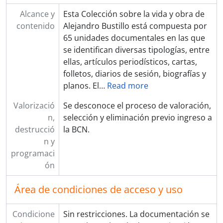
0060 - [Borradores para la publicación de un libro sobre Alejandro Bustillo]
Alcance y
Esta Colección sobre la vida y obra de
0061 - [Ficha de antecedentes personales de Alejandro Bustillo]
contenido
Alejandro Bustillo está compuesta por
0062 - [Biografía de Alejandro Bustillo]
65 unidades documentales en las que
0063 - [Informe sobre la obra de Alejandro Bustillo]
se identifican diversas tipologías, entre
0064 - [Bibliografía referida a Alejandro Bustillo]
ellas, artículos periodísticos, cartas,
0065 - [Artículos sobre la obra de Alejandro Bustillo]
folletos, diarios de sesión, biografías y
MP - Colección Mario Palanti
planos. El
…
Read more
HCM - Fondo Héctor Carlos Morixe (parte)
RJA - Fondo Ricardo Jesse "Dick" Alexander
Valorizació
Se desconoce el proceso de valoración,
JEH - Colección Jorge Enrique Hardoy
n,
selección y eliminación previo ingreso a
MC - Fondo Mario Cooke
destrucció
la BCN.
Est.SLdlT - Colección Estudio Sánchez, Lagos y de la Torre
n y
Est.ACS - Fondo Estudio Armesto - Casado Sastre
programaci
ELM - Colección Eduardo Le Monnier
ón
ADP - Alberto de Paula
JS - Colección Jorge Sabaté
Área de condiciones de acceso y uso
MSN - Martín S. Noel
Congresos, seminarios y exposiciones
Condicione
Sin restricciones. La documentación se