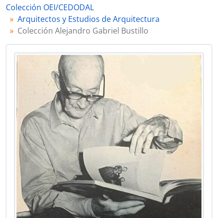
Colección OEI/CEDODAL
0004 - "Casa en Mar del Plata para el señor Don Bartolomé Devoto" [Plano]
Arquitectos y Estudios de Arquitectura
0005 - "Casa en Mar del Plata. Arquitecto: Alejandro Bustillo" [Artículo]
Colección Alejandro Gabriel Bustillo
0006 - [Plano de la "Torre Tanque" de Mar del Plata]
0007 - "Casa particular. Arquitecto Alejandro Bustillo" [Artículo]
0008 - [Memoria oficial "Cuatro años de gobierno. 1936-1940" de la Provincia de Buenos Aires]
0009 - "En algunos lugares hizo todo, menos las montañas" [Artículo periodístico]
0010 - [Artículo sobre hotel y casino, proyecto de Alejandro Bustillo]
0011 - [Artículo sobre hotel y casino, proyecto de Alejandro Bustillo]
0012 - [Suplemento del diario La Razón sobre el edificio del Banco de la Nación]
0013 - [Carta de Martha Levisman dirigida a Eduardo Sacriste]
0014 - "Arquitecto D. Alejandro Bustillo" [Artículo periodístico]
0015 - "El nuevo edificio del Banco de la Nación Argentina" [Artículo]
0016 - [Llamado a subasta de la concesión del Hotel Provincial de Mar del Plata]
0017 - "Argentina en marcha" [Folleto]
0018 - "Mensaje de Domingo Mercante, gobernador de la Provincia de Buenos Aires, en la inauguración del 94° periodo de sesiones de la legislatura"
0019 - "Informes y mensajes del Gobernador de Buenos Aires Coronel Domingo Mercante ante la Asamblea Legislativa"
0020 - "Restauración de un Solar Histórico" [Artículo periodístico]
0021 - "El viejo cabildo en un evocador ambiente" [Artículo periodístico]