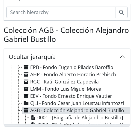
Bús
Colección AGB - Colección Alejandro
Gabriel Bustillo
AE-ACE-OEI/CEDODAL - Colección OEI/CEDODAL
Ocultar jerarquía
Arq. - Arquitectos y Estudios de Arquitectura
EPB - Fondo Eugenio Pilades Baroffio
AHP - Fondo Alberto Horacio Prebisch
RGC - Raúl González Capdevila
LMM - Fondo Luis Miguel Morea
EEV - Fondo Ernesto Enrique Vautier
CJLI - Fondo César Juan Loustau Infantozzi
AGB - Colección Alejandro Gabriel Bustillo
0001 - [Biografía de Alejandro Bustillo]
0002 - "Galería de hombres inútiles. Alejandro Bustillo" [Artículo periodístico]
0003 - [Artículos y folleto]