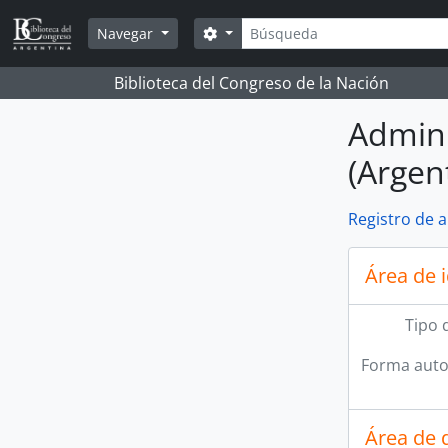
Skip to main content
Búsqueda
Search options
Navegar
Biblioteca del Congreso de la Nación
Admini
(Argen
Registro de 
Área de 
Tipo 
Forma auto
Área de 