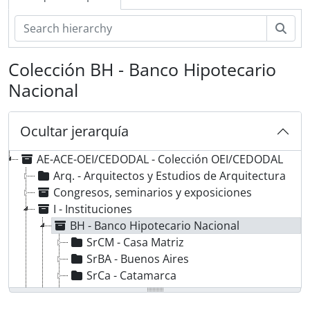
Bús
Colección BH - Banco Hipotecario
Nacional
Ocultar jerarquía
AE-ACE-OEI/CEDODAL - Colección OEI/CEDODAL
Arq. - Arquitectos y Estudios de Arquitectura
Congresos, seminarios y exposiciones
I - Instituciones
BH - Banco Hipotecario Nacional
SrCM - Casa Matriz
SrBA - Buenos Aires
SrCa - Catamarca
SrCh - Chaco
SrCor - Córdoba