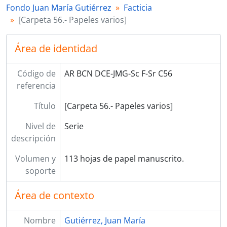
Fondo Juan María Gutiérrez
Facticia
01109 - [Legajo 4.- Cuentas y recibos]
[Carpeta 56.- Papeles varios]
01110 - [Legajo 5.- Apuntes varios]
01111 - [Legajo 6.- Varios]
Área de identidad
Sr C55 - [Carpeta 55.- Ensayos sobre diversas ciencias]
Sr C52 - [Carpeta 52.- Apuntes y monografías de historia y geografía]
Sr C53 - [Carpeta 53.- Enseñanza. Ilustración general]
Código de
AR BCN DCE-JMG-Sc F-Sr C56
Sr C54 - [Carpeta 54.- Legislación. Asuntos judiciales]
referencia
Sr C43 - [Carpeta 43.- Documentos (1726-1862)]
Título
[Carpeta 56.- Papeles varios]
Nivel de
Serie
descripción
Volumen y
113 hojas de papel manuscrito.
soporte
Área de contexto
Nombre
Gutiérrez, Juan María