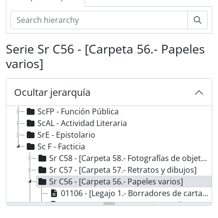
Bús
Serie Sr C56 - [Carpeta 56.- Papeles
varios]
Ocultar jerarquía
DCE-JMG - Fondo Juan María Gutiérrez
ScFP - Función Pública
ScAL - Actividad Literaria
SrE - Epistolario
Sc F - Facticia
Sr C58 - [Carpeta 58.- Fotografías de objetos y lugares]
Sr C57 - [Carpeta 57.- Retratos y dibujos]
Sr C56 - [Carpeta 56.- Papeles varios]
01106 - [Legajo 1.- Borradores de cartas de Juan María Gutiérrez y cartas sin indicación del remitente]
01107 - [Legajo 2.- Anotaciones diversas del Dr. Juan María Gutiérrez]
01108 - [Legajo 3.- Mensuras]