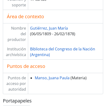
SSrC AB-JMG - Correspondencia de Andrés Bello dirigida a Juan María Gutiérrez
soporte
SSrC SMDC-JMG - Correspondencia de Salvador María Del Carril dirigida a Juan María Gutiérrez
SsrC NA-JMG - Correspondencia de Nicolás Avellaneda dirigida a Juan María Gutiérrez
Área de contexto
SsrC MDP-JMG - Correspondencia de Díaz de la Peña Miguel dirigida a Juan María Gutiérrez
SsrC GT - JMG - Correspondencia de George Ticknor dirigida a Juan María Gutiérrez
Nombre
Gutiérrez, Juan María
SsrC TJH - JMG - Correspondencia de Thomas Joseph Hutchinson dirigida a Juan María Gutiérrez
del
(06/05/1809 - 26/02/1878)
SsrC CGCB-JMG - Correspondencia de Carlos Germán Conrado Burmeister dirigida a Juan María Gutiérrez
productor
SsrC JB-JMG - Correspondencia de José Buschental dirigida a Juan María Gutiérrez
SsrC NVO-JMG - Correspondencia de Nicasio Victorino Oroño dirigida a Juan María Gutiérrez
Institución
Biblioteca del Congreso de la Nación
SsrC JCG-JMG - Correspondencia de Juan Carlos Gómez dirigida a Juan María Gutiérrez
archivística
(Argentina)
SsrC MC-JMG - Correspondencia de Miguel Cané dirigida a Juan María Gutiérrez
SsrC MB-JMG - Correspondencia de Manuel Bilbao dirigida a Juan María Gutiérrez
Puntos de acceso
SsrC LVM-JMG - Correspondencia de Lucio Victorio Mansilla dirigida a Juan María Gutiérrez
SsrC AM-JMG - Correspondencia de Adolfo Mansilla dirigida a Juan María Gutiérrez
Puntos de
Manso, Juana Paula
(Materia)
SsrC JMC-JMG - Correspondencia de José María Cullen dirigida a Juan María Gutiérrez
acceso por
SsrC MB-JMG - Correspondencia Mariano Balcarce dirigida a Juan María Gutiérrez
autoridad
SsrC MB-otros - Correspondencia Mariano Balcarce dirigida a otros
SsrC LNM-JMG - Correspondencia de Lucio Norberto Mansilla dirigida a Juan María Gutiérrez
Portapapeles
SsrC LNM-otros - Correspondencia de Lucio N. Mansilla dirigida a otros