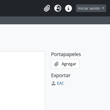
Iniciar sesión
Portapapeles
Idioma
Enlaces rápidos
Portapapeles
Agregar
Exportar
EAC