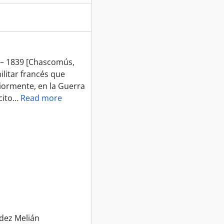
 – 1839 [Chascomús,
ilitar francés que
riormente, en la Guerra
cito
…
Read more
ndez Melián