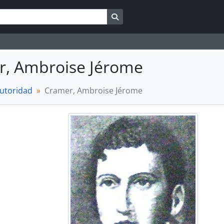
Search in browse page
r, Ambroise Jérome
autoridad
Cramer, Ambroise Jérome