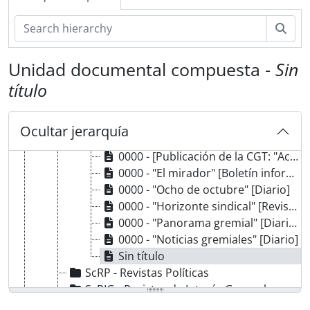
0000 - "Revista Gremial (Año 2. N°20)"
0000 - "Boletín de Información de los Trabajadores Desocupados de La Matanza"
Bús
0000 - "El Metalúrgico. N°4" [Revista de la UOM Quilmes]
0000 - "Boletín de Información Sindical"
Unidad documental compuesta -
Sin
0000 - "Canto Maestro" [Revista]
título
0000 - [Publicación de la Central Latinoamericana de Trabajadores]
0000 - "Nuevo Horizonte (Año VI. N°7)" [Revista]
0000 - [Publicación: "Mundo sindical (N° 1)"]
Ocultar jerarquía
0000 - "El diecisiete" (Año 1. N°1) [Diario]
0000 - [Publicación de la CGT: "Actualidad gremial"]
0000 - "El mirador" [Boletín informativo]
0000 - "Ocho de octubre" [Diario]
0000 - "Horizonte sindical" [Revista]
0000 - "Panorama gremial" [Diario]
0000 - "Noticias gremiales" [Diario]
Sin título
ScRP - Revistas Políticas
ScRIG - Revistas de Interés General
ScAPS - Artículos Periodísticos Sindicales