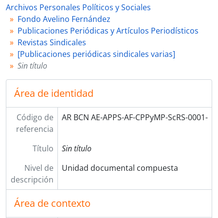
Archivos Personales Políticos y Sociales
ScAPP - Artículos Periodísticos Políticos
Fondo Avelino Fernández
ScPAFP - Participación de Avelino Fernández en la prensa
Publicaciones Periódicas y Artículos Periodísticos
ACB - Fondo Armando César Bucich
Revistas Sindicales
MCDL - Fondo Mabel Clelia Di Leo
[Publicaciones periódicas sindicales varias]
PV - Colección Fotográfica Pablo Vicente (parte)
Sin título
HCG - Colección Fotográfica César Gotta (parte, selección sobre peronismo)
FP - Fondo Felisa Pinto
CPCN - Colección Palacio del Congreso de la Nación
Área de identidad
RRG - Fondo Rodolfo Rodriguez Gichou
Código de
AR BCN AE-APPS-AF-CPPyMP-ScRS-0001-
referencia
Título
Sin título
Nivel de
Unidad documental compuesta
descripción
Área de contexto