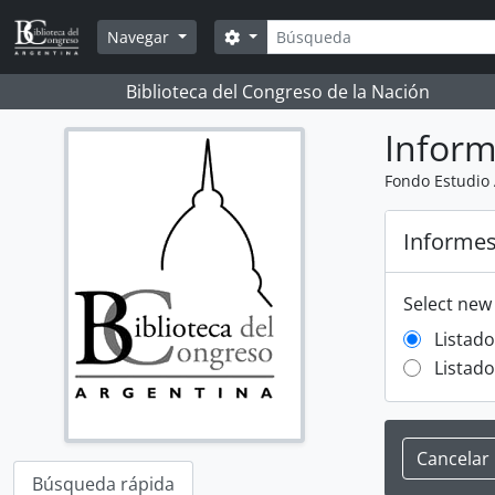
Skip to main content
Búsqueda
Search options
Navegar
Biblioteca del Congreso de la Nación
Infor
Fondo Estudio 
Informe
Select new
Listad
Listad
Cancelar
Búsqueda rápida