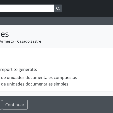
Search in browse page
mes
Armesto - Casado Sastre
s
 report to generate:
o de unidades documentales compuestas
o de unidades documentales simples