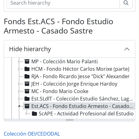
Arq. - Arquitectos y Estudios de Arquitectura
Sear
EPB - Fondo Eugenio Pilades Baroffio
AHP - Fondo Alberto Horacio Prebisch
Fonds Est.ACS - Fondo Estudio
RGC - Raúl González Capdevila
Armesto - Casado Sastre
LMM - Fondo Luis Miguel Morea
EEV - Fondo Ernesto Enrique Vautier
CJLI - Fondo César Juan Loustau Infantozzi
Hide hierarchy
AGB - Colección Alejandro Gabriel Bustillo
MP - Colección Mario Palanti
HCM - Fondo Héctor Carlos Morixe (parte)
RJA - Fondo Ricardo Jesse "Dick" Alexander
JEH - Colección Jorge Enrique Hardoy
MC - Fondo Mario Cooke
Est.SLdlT - Colección Estudio Sánchez, Lagos y de la Torre
Est.ACS - Fondo Estudio Armesto - Casado Sastre
ScAPE - Actividad Profesional del Estudio
ELM - Colección Eduardo Le Monnier
ADP - Alberto de Paula
Colección OEI/CEDODAL
JS - Colección Jorge Sabaté