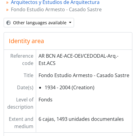
Arquitectos y Estudios de Arquitectura
MSN - Martín S. Noel
Fondo Estudio Armesto - Casado Sastre
Congresos, seminarios y exposiciones
I - Instituciones
Other languages available
AyU - Arquitectura y Urbanismo
Identity area
Reference
AR BCN AE-ACE-OEI/CEDODAL-Arq.-
code
Est.ACS
Title
Fondo Estudio Armesto - Casado Sastre
Date(s)
1934 - 2004 (Creation)
Level of
Fonds
description
Extent and
6 cajas, 1493 unidades documentales
medium