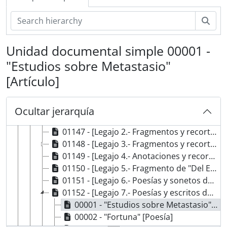
Bús
Unidad documental simple 00001 -
"Estudios sobre Metastasio"
DCE-JMG - Fondo Juan María Gutiérrez
[Artículo]
ScFP - Función Pública
ScAL - Actividad Literaria
Sr C41 - [Carpeta 41.- Recortes]
Ocultar jerarquía
01146 - [Legajo 1.- Poesía de Francisco Acuña de Figueroa dirigida a Bernabé Figueroa]
01147 - [Legajo 2.- Fragmentos y recortes de autores varios de "La Revista Ilustrada"]
01148 - [Legajo 3.- Fragmentos y recortes de escritos de Diego Barros Arana]
01149 - [Legajo 4.- Anotaciones y recortes referentes a José Joaquín Borda]
01150 - [Legajo 5.- Fragmento de "Del Eco Hispano Americano" del 15 de abril de 1857]
01151 - [Legajo 6.- Poesías y sonetos de Fernando Calderón]
01152 - [Legajo 7.- Poesías y escritos de Juan Vicente Camacho]
00001 - "Estudios sobre Metastasio" [Artículo]
00002 - "Fortuna" [Poesía]