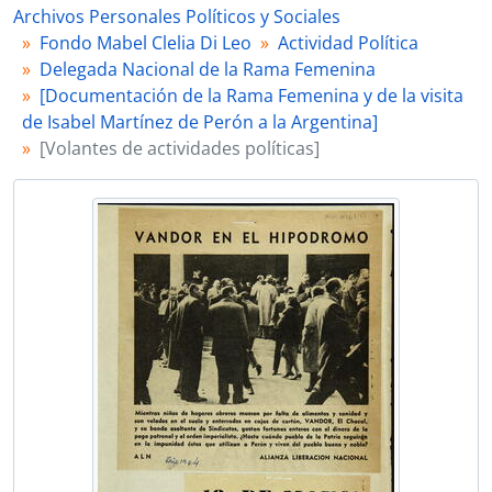
Archivos Personales Políticos y Sociales
image 04
Fondo Mabel Clelia Di Leo
Actividad Política
image 05
Delegada Nacional de la Rama Femenina
0028 - [Informe entregado a Renzi]
[Documentación de la Rama Femenina y de la visita
0031 - "Integrantes R.F. a la fecha" [Manuscrito]
de Isabel Martínez de Perón a la Argentina]
image 10
[Volantes de actividades políticas]
image 11
0040 - "Declaración pública"
0044 - "Orden del día"
0045 - [Sistema de organización de la Rama Femenina de Vicente López]
image 13
0046 - "Modelo de volante a imprimir: A las compañeras peronistas de Vicente López"
0047 - "A las compañeras peronistas de Vicente López"
0049 - "Orden del día"
image 18
0050 - [Entrevista a Isabel Martínez de Perón]
0054 - [Informe de la Rama Femenina de Vicente López]
0056 - [Modelo de volante impreso]
0024 - [Informes y comunicados relativos al Gabinete Político, Económico y Social del Movimiento Nacional Justicialista, entre otros]