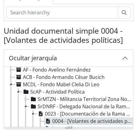
Bús
Unidad documental simple 0004 -
[Volantes de actividades políticas]
AE-APPS - Archivos Personales Políticos y Sociales
Ocultar jerarquía
BA - Fondo Bernardo Alberte
AF - Fondo Avelino Fernández
ACB - Fondo Armando César Bucich
MCDL - Fondo Mabel Clelia Di Leo
ScAP - Actividad Política
SrMTZN - Militancia Territorial Zona Norte
SrDNRF - Delegada Nacional de la Rama Femenina
0023 - [Documentación de la Rama Femenina y de la visita de Isabel Martínez de Perón a la Argentina]
0004 - [Volantes de actividades políticas]
image 02
0006 - [Carta de Delia Parodi dirigida a las autoridades del Partido Justicialista de Vicente López]