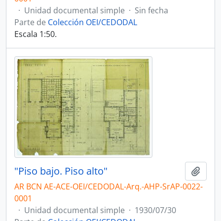
·
Unidad documental simple
·
Sin fecha
Parte de
Colección OEI/CEDODAL
Escala 1:50.
"Piso bajo. Piso alto"
Añadi
AR BCN AE-ACE-OEI/CEDODAL-Arq.-AHP-SrAP-0022-
0001
·
Unidad documental simple
·
1930/07/30