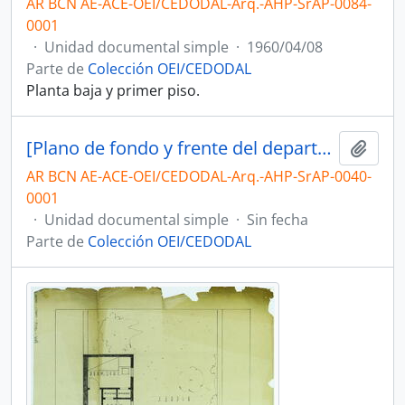
AR BCN AE-ACE-OEI/CEDODAL-Arq.-AHP-SrAP-0084-
0001
·
Unidad documental simple
·
1960/04/08
Parte de
Colección OEI/CEDODAL
Planta baja y primer piso.
[Plano de fondo y frente del departamento]
Añadi
AR BCN AE-ACE-OEI/CEDODAL-Arq.-AHP-SrAP-0040-
0001
·
Unidad documental simple
·
Sin fecha
Parte de
Colección OEI/CEDODAL