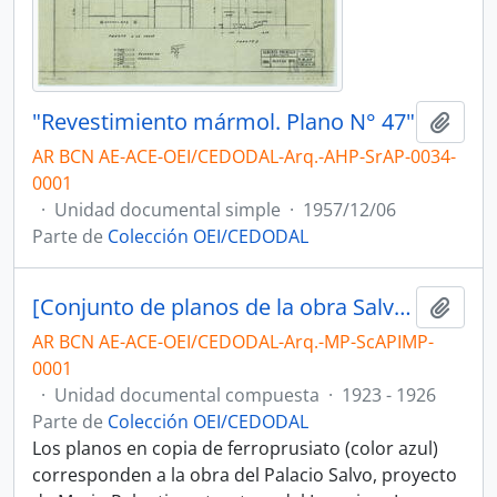
"Revestimiento mármol. Plano N° 47"
Añadi
AR BCN AE-ACE-OEI/CEDODAL-Arq.-AHP-SrAP-0034-
0001
·
Unidad documental simple
·
1957/12/06
Parte de
Colección OEI/CEDODAL
[Conjunto de planos de la obra Salvo Hermanos]
Añadi
AR BCN AE-ACE-OEI/CEDODAL-Arq.-MP-ScAPIMP-
0001
·
Unidad documental compuesta
·
1923 - 1926
Parte de
Colección OEI/CEDODAL
Los planos en copia de ferroprusiato (color azul)
corresponden a la obra del Palacio Salvo, proyecto