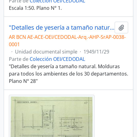
Parte de
Colección OEI/CEDODAL
Escala 1:50. Plano N° 1.
"Detalles de yesería a tamaño natural [...] Plano N° 28"
Añadi
AR BCN AE-ACE-OEI/CEDODAL-Arq.-AHP-SrAP-0038-
0001
·
Unidad documental simple
·
1949/11/29
Parte de
Colección OEI/CEDODAL
"Detalles de yesería a tamaño natural. Molduras
para todos los ambientes de los 30 departamentos.
Plano N° 28"