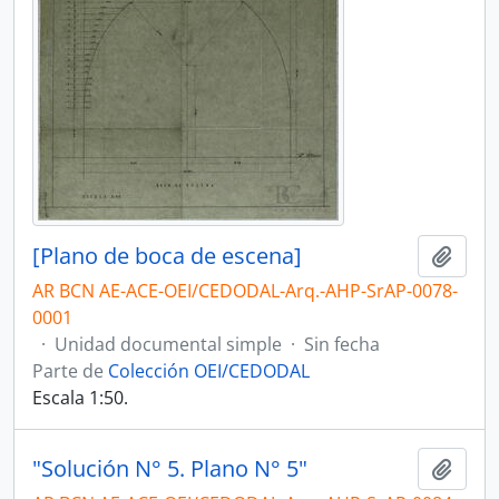
[Plano de boca de escena]
Añadi
AR BCN AE-ACE-OEI/CEDODAL-Arq.-AHP-SrAP-0078-
0001
·
Unidad documental simple
·
Sin fecha
Parte de
Colección OEI/CEDODAL
Escala 1:50.
"Solución N° 5. Plano N° 5"
Añadi