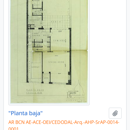
"Planta baja"
Añadi
AR BCN AE-ACE-OEI/CEDODAL-Arq.-AHP-SrAP-0014-
0001