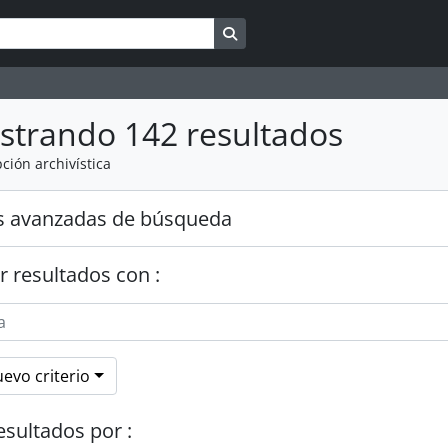
Search in browse page
strando 142 resultados
ción archivística
s avanzadas de búsqueda
r resultados con :
evo criterio
esultados por :