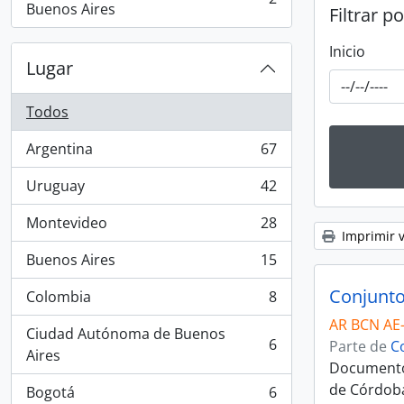
, 2 resultados
Buenos Aires
Filtrar p
Inicio
Lugar
Todos
Argentina
67
, 67 resultados
Uruguay
42
, 42 resultados
Montevideo
28
, 28 resultados
Imprimir v
Buenos Aires
15
, 15 resultados
Conjunto
Colombia
8
, 8 resultados
AR BCN AE
Ciudad Autónoma de Buenos
6
Parte de
C
, 6 resultados
Aires
Documento 
de Córdoba
Bogotá
6
, 6 resultados