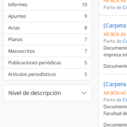
AR BCN AE
Informes
10
Parte de
C
, 10 resultados
Apuntes
9
, 9 resultados
[Carpeta
Actas
8
, 8 resultados
AR BCN AE
Planos
7
Parte de
C
, 7 resultados
Documento 
Manuscritos
7
, 7 resultados
impresa si
Publicaciones periódicas
5
, 5 resultados
Documento 
Artículos periodísticos
5
, 5 resultados
[Carpeta
Nivel de descripción
AR BCN AE
Parte de
C
Documento 
Facultad d
Documento 