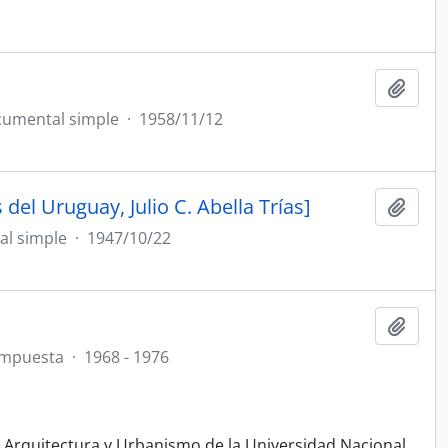
Añadi
umental simple
·
1958/11/12
 del Uruguay, Julio C. Abella Trías]
Añadi
l simple
·
1947/10/22
Añadi
ompuesta
·
1968 - 1976
e Arquitectura y Urbanismo de la Universidad Nacional