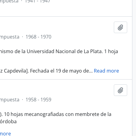
mpuesta
·
1941 - 1947
Añadi
ompuesta
·
1968 - 1970
ismo de la Universidad Nacional de La Plata. 1 hoja
ez Capdevila]. Fechada el 19 de mayo de
…
Read more
Añadi
ompuesta
·
1958 - 1959
r). 10 hojas mecanografiadas con membrete de la
Córdoba
more