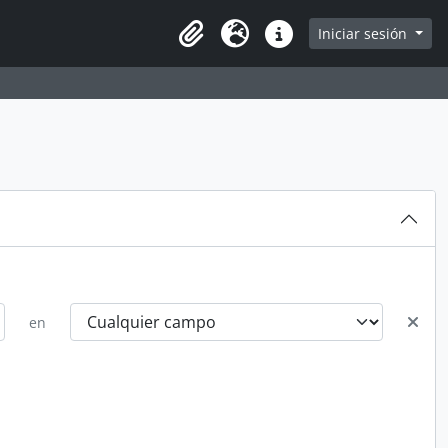
Iniciar sesión
Portapapeles
Idioma
Enlaces rápidos
en