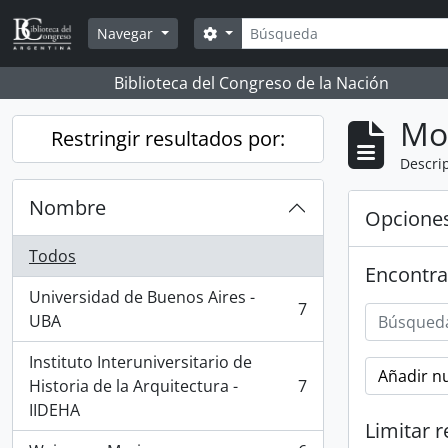
Skip to main content
Búsqueda
Search options
Navegar
Biblioteca del Congreso de la Nación
Mo
Restringir resultados por:
Descrip
Nombre
Opcione
Todos
Encontra
Universidad de Buenos Aires -
7
, 7 resultados
UBA
Instituto Interuniversitario de
Añadir nu
Historia de la Arquitectura -
7
, 7 resultados
IIDEHA
Limitar r