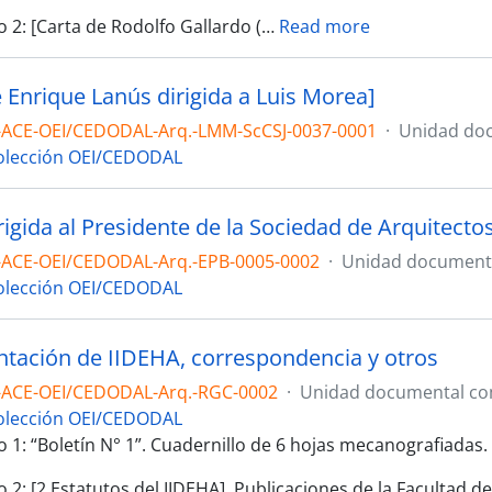
2: [Carta de Rodolfo Gallardo (
…
Read more
e Enrique Lanús dirigida a Luis Morea]
-ACE-OEI/CEDODAL-Arq.-LMM-ScCSJ-0037-0001
·
Unidad doc
olección OEI/CEDODAL
rigida al Presidente de la Sociedad de Arquitectos
-ACE-OEI/CEDODAL-Arq.-EPB-0005-0002
·
Unidad documenta
olección OEI/CEDODAL
ación de IIDEHA, correspondencia y otros
-ACE-OEI/CEDODAL-Arq.-RGC-0002
·
Unidad documental c
olección OEI/CEDODAL
1: “Boletín N° 1”. Cuadernillo de 6 hojas mecanografiadas.
2: [2 Estatutos del IIDEHA]. Publicaciones de la Facultad d