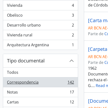
de Córdoba
Vivienda
4
, 4 resultados
Obelisco
3
, 3 resultados
[Carta m
Desarrollo urbano
2
, 2 resultados
AR BCN AE
Parte de
C
Vivienda rural
2
, 2 resultados
Arquitectura Argentina
1
, 1 resultados
[Carpeta
AR BCN AE
Tipo documental
Parte de
C
1962
Todos
Documento 
rechaza el
Correspondencia
142
, 142 resultados
G.
…
Read 
Notas
17
, 17 resultados
[Documen
Cartas
12
, 12 resultados