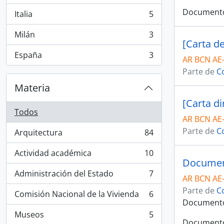
Documento 
Italia
5
, 5 resultados
Milán
3
, 3 resultados
[Carta d
España
3
AR BCN AE
, 3 resultados
Parte de
C
Materia
[Carta di
Todos
AR BCN AE
Parte de
C
Arquitectura
84
, 84 resultados
Actividad académica
10
, 10 resultados
Document
Administración del Estado
7
AR BCN AE
, 7 resultados
Parte de
C
Comisión Nacional de la Vivienda
6
, 6 resultados
Documento 
Museos
5
, 5 resultados
Documento 