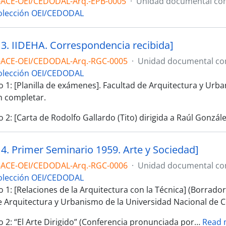
-ACE-OEI/CEDODAL-Arq.-EPB-0005
·
Unidad documental co
olección OEI/CEDODAL
 3. IIDEHA. Correspondencia recibida]
-ACE-OEI/CEDODAL-Arq.-RGC-0005
·
Unidad documental c
olección OEI/CEDODAL
1: [Planilla de exámenes]. Facultad de Arquitectura y Urban
n completar.
2: [Carta de Rodolfo Gallardo (Tito) dirigida a Raúl Gonzál
 4. Primer Seminario 1959. Arte y Sociedad]
-ACE-OEI/CEDODAL-Arq.-RGC-0006
·
Unidad documental c
olección OEI/CEDODAL
1: [Relaciones de la Arquitectura con la Técnica] (Borrado
e Arquitectura y Urbanismo de la Universidad Nacional de 
2: “El Arte Dirigido” (Conferencia pronunciada por
…
Read 