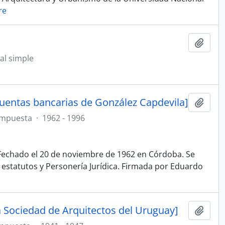
re
Añadi
l simple
uentas bancarias de González Capdevila]
Añadi
ompuesta
·
1962 - 1996
. Fechado el 20 de noviembre de 1962 en Córdoba. Se
 estatutos y Personería Jurídica. Firmada por Eduardo
a Sociedad de Arquitectos del Uruguay]
Añadi