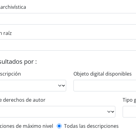
 archivística
n raíz
esultados por :
escripción
Objeto digital disponibles
e derechos de autor
Tipo 
l description filter
ciones de máximo nivel
Todas las descripciones