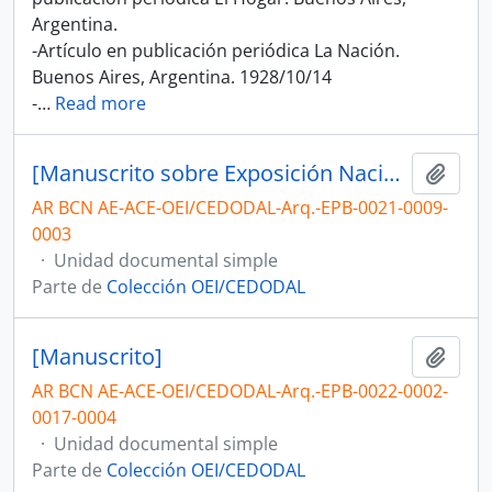
Argentina.
-Artículo en publicación periódica La Nación.
Buenos Aires, Argentina. 1928/10/14
-
…
Read more
[Manuscrito sobre Exposición Nacional Liceo Ricaldoni]
Añadi
AR BCN AE-ACE-OEI/CEDODAL-Arq.-EPB-0021-0009-
0003
·
Unidad documental simple
Parte de
Colección OEI/CEDODAL
[Manuscrito]
Añadi
AR BCN AE-ACE-OEI/CEDODAL-Arq.-EPB-0022-0002-
0017-0004
·
Unidad documental simple
Parte de
Colección OEI/CEDODAL