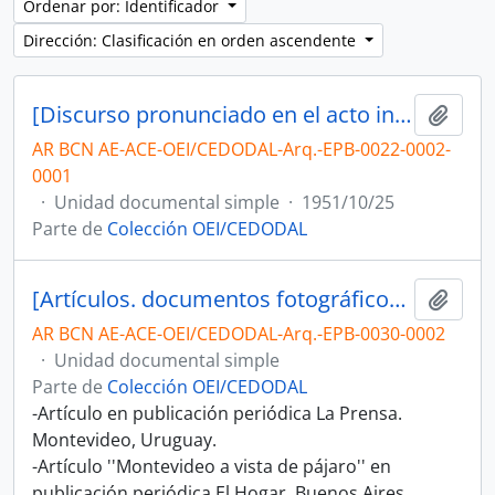
Ordenar por: Identificador
Dirección: Clasificación en orden ascendente
[Discurso pronunciado en el acto inaugural de a exposición de la Comedia Nacional]
Añadi
AR BCN AE-ACE-OEI/CEDODAL-Arq.-EPB-0022-0002-
0001
·
Unidad documental simple
·
1951/10/25
Parte de
Colección OEI/CEDODAL
[Artículos. documentos fotográficos y manuscritos sobre Plaza Independencia]
Añadi
AR BCN AE-ACE-OEI/CEDODAL-Arq.-EPB-0030-0002
·
Unidad documental simple
Parte de
Colección OEI/CEDODAL
-Artículo en publicación periódica La Prensa.
Montevideo, Uruguay.
-Artículo ''Montevideo a vista de pájaro'' en
publicación periódica El Hogar. Buenos Aires,