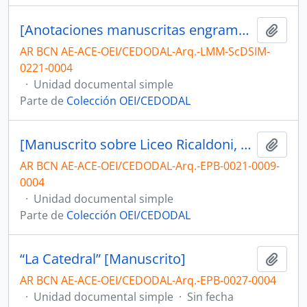
[Anotaciones manuscritas engrampadas "Acero y aluminio]
Añadi
AR BCN AE-ACE-OEI/CEDODAL-Arq.-LMM-ScDSIM-
0221-0004
·
Unidad documental simple
Parte de
Colección OEI/CEDODAL
[Manuscrito sobre Liceo Ricaldoni, Escuela de Artes y Oficio y Parque Nacional]
Añadi
AR BCN AE-ACE-OEI/CEDODAL-Arq.-EPB-0021-0009-
0004
·
Unidad documental simple
Parte de
Colección OEI/CEDODAL
“La Catedral” [Manuscrito]
Añadi
AR BCN AE-ACE-OEI/CEDODAL-Arq.-EPB-0027-0004
·
Unidad documental simple
·
Sin fecha