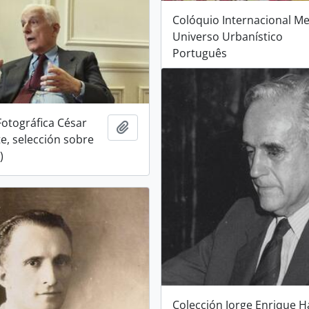
Colóquio Internacional Me
Universo Urbanístico
Português
Fotográfica César
Añadir al portapapeles
te, selección sobre
)
Colección Jorge Enrique 