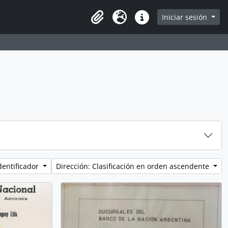
Iniciar sesión
Portapapeles
Idioma
Enlaces rápidos
dentificador
Dirección: Clasificación en orden ascendente