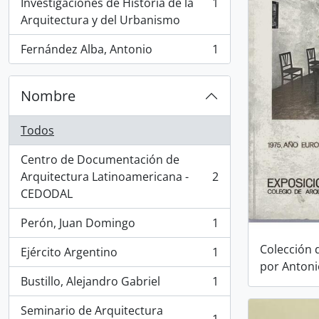
Investigaciones de Historia de la
1
, 1 resultados
Arquitectura y del Urbanismo
Fernández Alba, Antonio
1
, 1 resultados
Nombre
Todos
Centro de Documentación de
Arquitectura Latinoamericana -
2
, 2 resultados
CEDODAL
Perón, Juan Domingo
1
, 1 resultados
Colección 
Ejército Argentino
1
, 1 resultados
por Antoni
Bustillo, Alejandro Gabriel
1
, 1 resultados
Seminario de Arquitectura