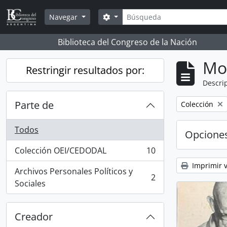
Skip to main content
Búsqueda
Search options
Navegar
Biblioteca del Congreso de la Nación
Mo
Restringir resultados por:
Descrip
Parte de
Remove filter:
Colección
Todos
Opcione
Colección OEI/CEDODAL
10
, 10 resultados
Imprimir v
Archivos Personales Políticos y
2
, 2 resultados
Sociales
Creador