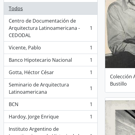
Todos
Centro de Documentación de
Arquitectura Latinoamericana -
1
, 1 resultados
CEDODAL
Vicente, Pablo
1
, 1 resultados
Banco Hipotecario Nacional
1
, 1 resultados
Gotta, Héctor César
1
, 1 resultados
Colección 
Bustillo
Seminario de Arquitectura
1
, 1 resultados
Latinoamericana
BCN
1
, 1 resultados
Hardoy, Jorge Enrique
1
, 1 resultados
Instituto Argentino de