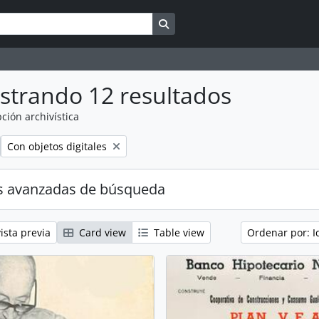
Search in browse page
strando 12 resultados
ción archivística
Remove filter:
Con objetos digitales
s avanzadas de búsqueda
ista previa
Card view
Table view
Ordenar por: I