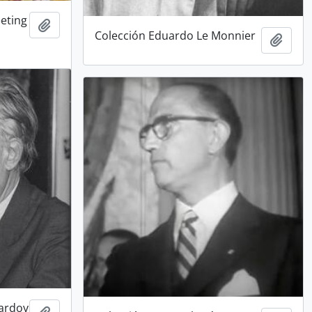
eting
Añadir al portapapeles
Colección Eduardo Le Monnier
Añadi
Hardoy