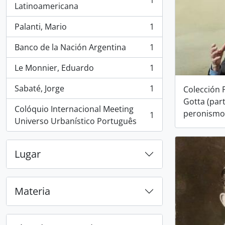
1
, 1 resultados
Latinoamericana
Palanti, Mario
1
, 1 resultados
Banco de la Nación Argentina
1
, 1 resultados
Le Monnier, Eduardo
1
, 1 resultados
Sabaté, Jorge
1
Colección 
, 1 resultados
Gotta (par
Colóquio Internacional Meeting
peronismo
1
, 1 resultados
Universo Urbanístico Português
Lugar
Materia