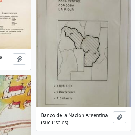
al
Añadir al portapapeles
Banco de la Nación Argentina
Añadi
(sucursales)