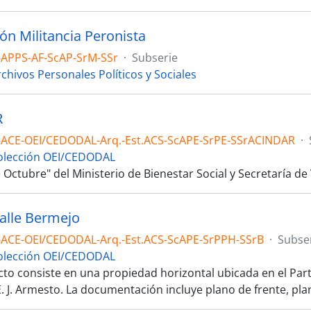
ón Militancia Peronista
-APPS-AF-ScAP-SrM-SSr
·
Subserie
chivos Personales Políticos y Sociales
R
-ACE-OEI/CEDODAL-Arq.-Est.ACS-ScAPE-SrPE-SSrACINDAR
·
olección OEI/CEDODAL
e Octubre" del Ministerio de Bienestar Social y Secretaría d
calle Bermejo
-ACE-OEI/CEDODAL-Arq.-Est.ACS-ScAPE-SrPPH-SSrB
·
Subse
olección OEI/CEDODAL
cto consiste en una propiedad horizontal ubicada en el Part
. J. Armesto. La documentación incluye plano de frente, plan