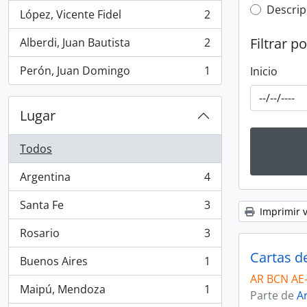
Top-leve
Descrip
López, Vicente Fidel
2
, 2 resultados
Filtrar p
Alberdi, Juan Bautista
2
, 2 resultados
Perón, Juan Domingo
1
Inicio
, 1 resultados
Lugar
Todos
Argentina
4
, 4 resultados
Santa Fe
3
, 3 resultados
Imprimir v
Rosario
3
, 3 resultados
Cartas d
Buenos Aires
1
, 1 resultados
AR BCN AE
Maipú, Mendoza
1
Parte de
Ar
, 1 resultados