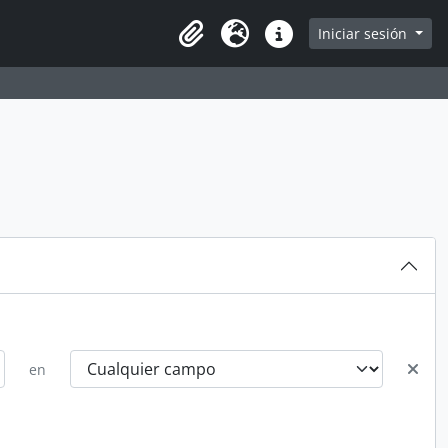
Iniciar sesión
Portapapeles
Idioma
Enlaces rápidos
en