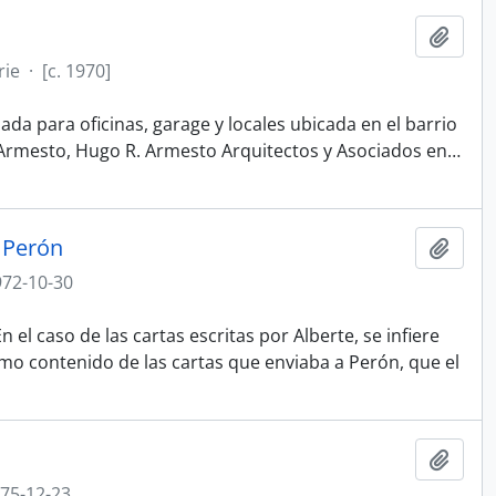
Añadi
rie
·
[c. 1970]
da para oficinas, garage y locales ubicada en el barrio
 Armesto, Hugo R. Armesto Arquitectos y Asociados en
…
 Perón
Añadi
972-10-30
el caso de las cartas escritas por Alberte, se infiere
mo contenido de las cartas que enviaba a Perón, que el
Añadi
975-12-23