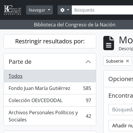
Skip to main content
Búsqueda
Search options
Navegar
Biblioteca del Congreso de la Nación
Mo
Restringir resultados por:
Descrip
Parte de
Remove filter:
Subserie
Todos
Opcione
Fondo Juan María Gutiérrez
585
, 585 resultados
Encontra
Colección OEI/CEDODAL
97
, 97 resultados
Archivos Personales Políticos y
42
, 42 resultados
Sociales
Añadir nu