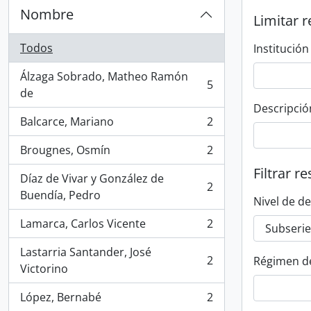
Nombre
Limitar r
Todos
Institución
Álzaga Sobrado, Matheo Ramón
5
, 5 resultados
de
Descripció
Balcarce, Mariano
2
, 2 resultados
Brougnes, Osmín
2
, 2 resultados
Filtrar r
Díaz de Vivar y González de
2
, 2 resultados
Buendía, Pedro
Nivel de d
Lamarca, Carlos Vicente
2
, 2 resultados
Lastarria Santander, José
2
Régimen d
, 2 resultados
Victorino
López, Bernabé
2
, 2 resultados