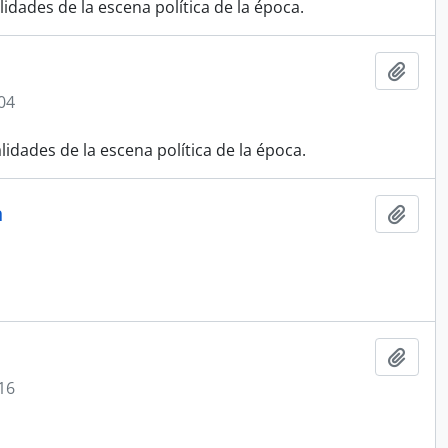
ades de la escena política de la época.
Añadi
04
dades de la escena política de la época.
n
Añadi
Añadi
16