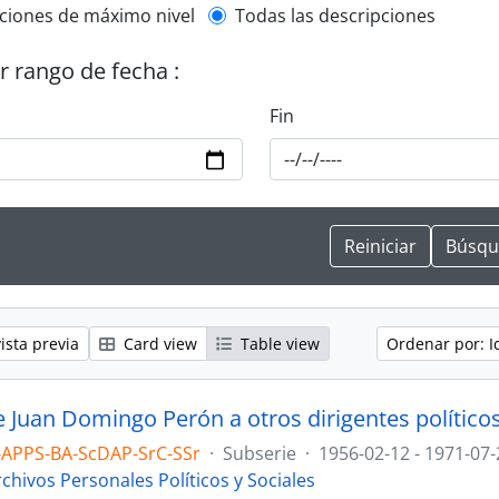
l description filter
ciones de máximo nivel
Todas las descripciones
or rango de fecha :
Fin
ista previa
Card view
Table view
Ordenar por: I
e Juan Domingo Perón a otros dirigentes político
-APPS-BA-ScDAP-SrC-SSr
·
Subserie
·
1956-02-12 - 1971-07-
chivos Personales Políticos y Sociales