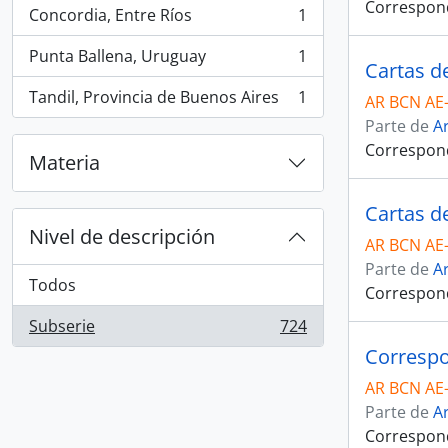
Correspond
Concordia, Entre Ríos
1
, 1 resultados
Punta Ballena, Uruguay
1
, 1 resultados
Cartas d
Tandil, Provincia de Buenos Aires
1
AR BCN AE
, 1 resultados
Parte de
Ar
Correspond
Materia
Cartas d
Nivel de descripción
AR BCN AE
Parte de
Ar
Todos
Correspond
Subserie
724
, 724 resultados
Correspo
AR BCN AE
Parte de
Ar
Correspond