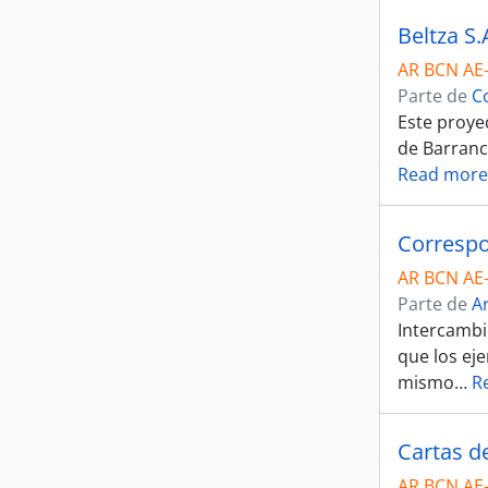
Beltza S.
AR BCN AE
Parte de
C
Este proye
de Barranc
Read more
Correspo
AR BCN AE
Parte de
Ar
Intercambio
que los ej
mismo
…
R
Cartas d
AR BCN AE