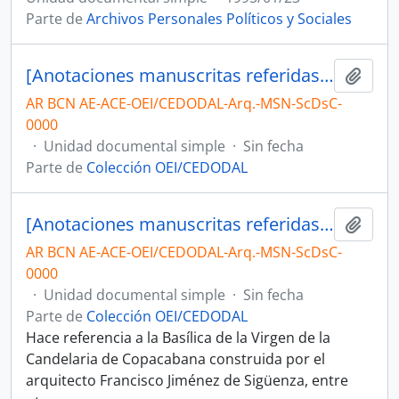
Parte de
Archivos Personales Políticos y Sociales
[Anotaciones manuscritas referidas al arte]
Añadi
AR BCN AE-ACE-OEI/CEDODAL-Arq.-MSN-ScDsC-
0000
·
Unidad documental simple
·
Sin fecha
Parte de
Colección OEI/CEDODAL
[Anotaciones manuscritas referidas a la ciudad de Copacabana, Bolivia]
Añadi
AR BCN AE-ACE-OEI/CEDODAL-Arq.-MSN-ScDsC-
0000
·
Unidad documental simple
·
Sin fecha
Parte de
Colección OEI/CEDODAL
Hace referencia a la Basílica de la Virgen de la
Candelaria de Copacabana construida por el
arquitecto Francisco Jiménez de Sigüenza, entre