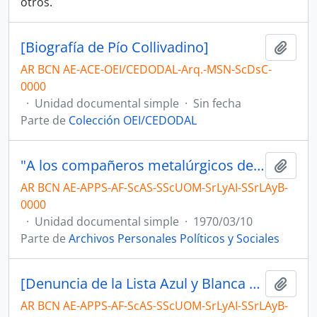
otros.
[Biografía de Pío Collivadino]
Añadi
AR BCN AE-ACE-OEI/CEDODAL-Arq.-MSN-ScDsC-
0000
·
Unidad documental simple
·
Sin fecha
Parte de
Colección OEI/CEDODAL
"A los compañeros metalúrgicos de todo el país", por Avelino Fernández
Añadi
AR BCN AE-APPS-AF-ScAS-SScUOM-SrLyAI-SSrLAyB-
0000
·
Unidad documental simple
·
1970/03/10
Parte de
Archivos Personales Políticos y Sociales
[Denuncia de la Lista Azul y Blanca por impugnación"
Añadi
AR BCN AE-APPS-AF-ScAS-SScUOM-SrLyAI-SSrLAyB-