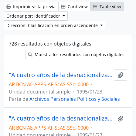
Imprimir vista previa
Card view
Table view
Ordenar por: Identificador
Dirección: Clasificación en orden ascendente
728 resultados con objetos digitales
Muestra los resultados con objetos digitales
"A cuatro años de la desnacionalización: El gremialismo telefónico frente a la privatización y la reconversión tecnológica"1995/01/23
Añadi
AR BCN AE-APPS-AF-ScAS-SSc- 0000
·
Unidad documental simple
·
1995/01/23
Parte de
Archivos Personales Políticos y Sociales
"A cuatro años de la desnacionalización: El gremialismo telefónico frente a la privatización y la reconversión tecnológica"1995/01/23
Añadi
AR BCN AE-APPS-AF-ScAS-SSc- 0000
·
Unidad documental simple
·
1995/01/23