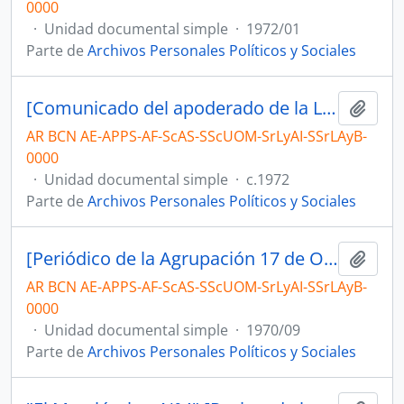
0000
·
Unidad documental simple
·
1972/01
Parte de
Archivos Personales Políticos y Sociales
[Comunicado del apoderado de la Lista Azul y Blanca, Diego Foria, sobre impugnación]
Añadi
AR BCN AE-APPS-AF-ScAS-SScUOM-SrLyAI-SSrLAyB-
0000
·
Unidad documental simple
·
c.1972
Parte de
Archivos Personales Políticos y Sociales
[Periódico de la Agrupación 17 de Octubre - Lista Azul y Blanca. N°1]
Añadi
AR BCN AE-APPS-AF-ScAS-SScUOM-SrLyAI-SSrLAyB-
0000
·
Unidad documental simple
·
1970/09
Parte de
Archivos Personales Políticos y Sociales