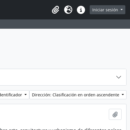
Iniciar sesión
Portapapeles
Idioma
Enlaces rápidos
dentificador
Dirección: Clasificación en orden ascendente
Añadi