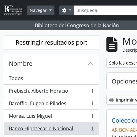
Skip to main content
Búsqueda
Search options
Navegar
Biblioteca del Congreso de la Nación
Mo
Restringir resultados por:
Descrip
Nombre
Remove filter:
Sólo las desc
Todos
Opcione
Prebisch, Alberto Horacio
1
, 1 resultados
Imprimir v
Baroffio, Eugenio Pilades
1
, 1 resultados
Morea, Luis Miguel
1
, 1 resultados
Colecci
Banco Hipotecario Nacional
1
AR BCN AE
, 1 resultados