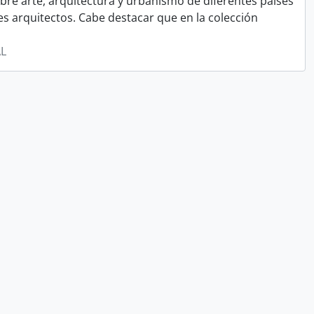
re arte, arquitectura y urbanismo de diferentes países
s arquitectos. Cabe destacar que en la colección
AL