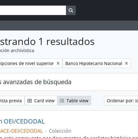
Search in browse page
strando 1 resultados
ción archivística
Remove filter:
ripciones de nivel superior
Banco Hipotecario Nacional
s avanzadas de búsqueda
ista previa
Card view
Table view
Ordenar por: I
ón OEI/CEDODAL
-ACE-OEI/CEDODAL
·
Colección