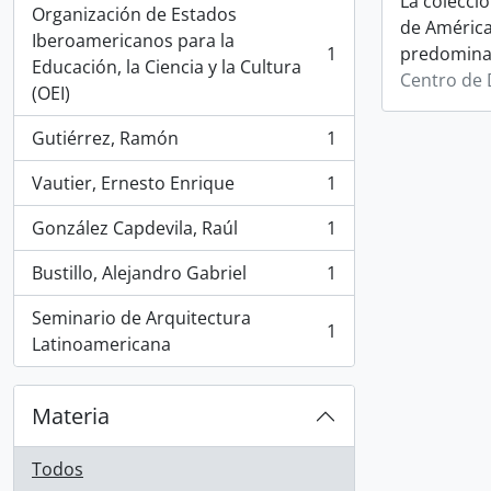
La colecci
Organización de Estados
de América
Iberoamericanos para la
1
predomin
, 1 resultados
Educación, la Ciencia y la Cultura
Centro de
(OEI)
Gutiérrez, Ramón
1
, 1 resultados
Vautier, Ernesto Enrique
1
, 1 resultados
González Capdevila, Raúl
1
, 1 resultados
Bustillo, Alejandro Gabriel
1
, 1 resultados
Seminario de Arquitectura
1
, 1 resultados
Latinoamericana
Materia
Todos