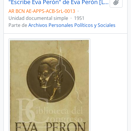
"Escribe Eva Perón" de Eva Perón [Libro]
Añadi
AR BCN AE-APPS-ACB-SrL-0013
·
Unidad documental simple
·
1951
Parte de
Archivos Personales Políticos y Sociales