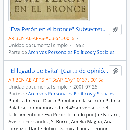
"Eva Perón en el bronce" Subsecretaría de Informaciones, Presidencia Argentina [Libro]
Añadi
AR BCN AE-APPS-ACB-SrL-0015
·
Unidad documental simple
·
1952
Parte de
Archivos Personales Políticos y Sociales
"El legado de Evita" [Carta de opinión]
Añadi
AR BCN AE-APPS-AF-ScAP-CAyP-0137t-0015a
·
Unidad documental simple
·
2001-07-26
Parte de
Archivos Personales Políticos y Sociales
Publicado en el Diario Popular en la sección Pido la
Palabra, conmemorando el 49 aniversario del
fallecimiento de Eva Perón firmado por Joé Notaro,
Avelino Fernández, S. Borro, Amelia Magna, Ana
Lorenzo, Dante Rubio, Dalmira López, Leonor