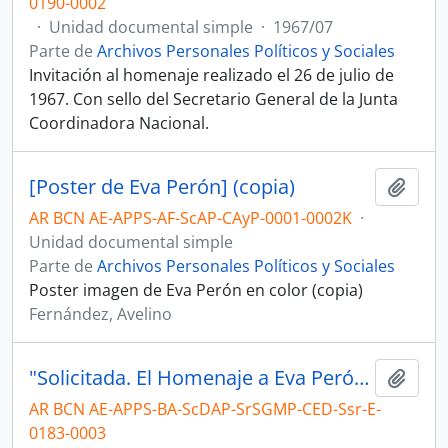
0190-0002
·
Unidad documental simple
·
1967/07
Parte de
Archivos Personales Políticos y Sociales
Invitación al homenaje realizado el 26 de julio de
1967. Con sello del Secretario General de la Junta
Coordinadora Nacional.
[Poster de Eva Perón] (copia)
Añadi
AR BCN AE-APPS-AF-ScAP-CAyP-0001-0002K
·
Unidad documental simple
Parte de
Archivos Personales Políticos y Sociales
Poster imagen de Eva Perón en color (copia)
Fernández, Avelino
"Solicitada. El Homenaje a Eva Perón" y [Carta de Bernardo Alberte dirigida a los delegados de la Rama Masculina]
Añadi
AR BCN AE-APPS-BA-ScDAP-SrSGMP-CED-Ssr-E-
0183-0003