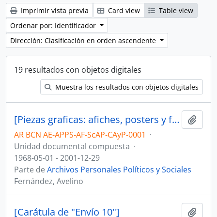
Imprimir vista previa
Card view
Table view
Ordenar por: Identificador
Dirección: Clasificación en orden ascendente
19 resultados con objetos digitales
Muestra los resultados con objetos digitales
[Piezas graficas: afiches, posters y fotos periodísticas]
Añadi
AR BCN AE-APPS-AF-ScAP-CAyP-0001
·
Unidad documental compuesta
·
1968-05-01 - 2001-12-29
Parte de
Archivos Personales Políticos y Sociales
Fernández, Avelino
[Carátula de "Envío 10"]
Añadi