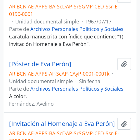
AR BCN AE-APPS-BA-ScDAP-SrSGMP-CED-Ssr-E-
0190-0001
·
Unidad documental simple
·
1967/07/17
Parte de
Archivos Personales Políticos y Sociales
Carátula manuscrita con índice que contiene: "1)
Invitación Homenaje a Eva Perón".
[Póster de Eva Perón]
Añadi
AR BCN AE-APPS-AF-ScAP-CAyP-0001-0001k
·
Unidad documental simple
·
Sin fecha
Parte de
Archivos Personales Políticos y Sociales
A color.
Fernández, Avelino
[Invitación al Homenaje a Eva Perón]
Añadi
AR BCN AE-APPS-BA-ScDAP-SrSGMP-CED-Ssr-E-