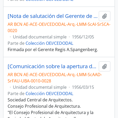
[Nota de salutación del Gerente de la Sociedad Central de Arquitectos dirigida a Luis M. Morea]
Añadi
AR BCN AE-ACE-OEI/CEDODAL-Arq.-LMM-ScAI-SrSCA-
0020
·
Unidad documental simple
·
1956/12/05
Parte de
Colección OEI/CEDODAL
Firmada por el Gerente Regis A.Spangenberg.
[Comunicación sobre la apertura del padrón de egresados]
Añadi
AR BCN AE-ACE-OEI/CEDODAL-Arq.-LMM-ScAAD-
SrFAU-UBA-0010-0028
·
Unidad documental simple
·
1956/03/15
Parte de
Colección OEI/CEDODAL
Sociedad Central de Arquitectos.
Consejo Profesional de Arquitectura.
"El Consejo Profesional de Arquitectura y la