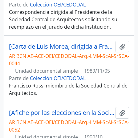
Parte de
Colección OEI/CEDODAL
Correspondencia dirigida al Presidente de la
Sociedad Central de Arquitectos solicitando su
reemplazo en el jurado de dicha Institución.
[Carta de Luis Morea, dirigida a Francisco Rossi]
Añadi
AR BCN AE-ACE-OEI/CEDODAL-Arq.-LMM-ScAI-SrSCA-
0044
·
Unidad documental simple
·
1989/11/05
Parte de
Colección OEI/CEDODAL
Francisco Rossi miembro de la Sociedad Central de
Arquitectos.
[Afiche por las elecciones en la Sociedad Central de Arquitectos, Lista Unidad Verde-Azul y Blanca]
Añadi
AR BCN AE-ACE-OEI/CEDODAL-Arq.-LMM-ScAI-SrSCA-
0052
·
Unidad documental simple
·
1990/10