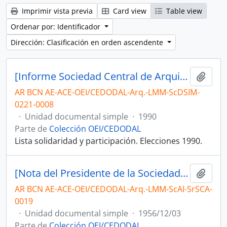
Imprimir vista previa
Card view
Table view
Ordenar por: Identificador
Dirección: Clasificación en orden ascendente
[Informe Sociedad Central de Arquitectos. Lista oficializada de candidatos]
Añadi
AR BCN AE-ACE-OEI/CEDODAL-Arq.-LMM-ScDSIM-
0221-0008
·
Unidad documental simple
·
1990
Parte de
Colección OEI/CEDODAL
Lista solidaridad y participación. Elecciones 1990.
[Nota del Presidente de la Sociedad Central de Arquitectos dirigida a Luis M. Morea]
Añadi
AR BCN AE-ACE-OEI/CEDODAL-Arq.-LMM-ScAI-SrSCA-
0019
·
Unidad documental simple
·
1956/12/03
Parte de
Colección OEI/CEDODAL