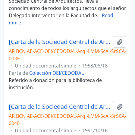
Sociedad Central de Arquitectos, lleva a
conocimiento de todos los arquitectos que el señor
Delegado Interventor en la Facultad de
…
Read
more
[Carta de la Sociedad Central de Arquitectos, dirigida a Luis Morea]
Añadi
AR BCN AE-ACE-OEI/CEDODAL-Arq.-LMM-ScAI-SrSCA-
0039
·
Unidad documental simple
·
1958/06/18
Parte de
Colección OEI/CEDODAL
Referido a donación para la biblioteca de
institución.
[Carta de la Sociedad Central de Arquitectos, dirigida a Luis Morea]
Añadi
AR BCN AE-ACE-OEI/CEDODAL-Arq.-LMM-ScAI-SrSCA-
0040
·
Unidad documental simple
·
1991/10/16