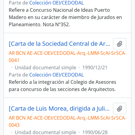
Parte de
Colección OEI/CEDODAL
Refiere a Concurso Nacional de Ideas Puerto
Madero en su carácter de miembro de Jurados en
Planeamiento. Nota Nº352.
[Carta de la Sociedad Central de Arquitectos, dirigida a Luis Morea]
Añadi
AR BCN AE-ACE-OEI/CEDODAL-Arq.-LMM-ScAI-SrSCA-
0041
·
Unidad documental simple
·
1990/12/21
Parte de
Colección OEI/CEDODAL
Referido a la integración al Colegio de Asesores
para concurso de las secciones de Arquitectos.
[Carta de Luis Morea, dirigida a Julio Keselman]
Añadi
AR BCN AE-ACE-OEI/CEDODAL-Arq.-LMM-ScAI-SrSCA-
0043
·
Unidad documental simple
·
1990/06/28