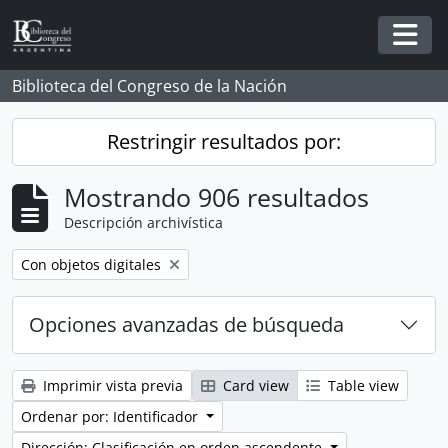
Skip to main content
Togg
Biblioteca del Congreso de la Nación
Restringir resultados por:
Mostrando 906 resultados
Descripción archivística
Remove filter:
Con objetos digitales
Opciones avanzadas de búsqueda
Imprimir vista previa
Card view
Table view
Ordenar por: Identificador
Dirección: Clasificación en orden ascendente