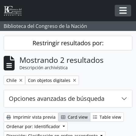
Skip to main content
Togg
Biblioteca del Congreso de la Nación
Restringir resultados por:
Mostrando 2 resultados
Descripción archivística
Remove filter:
Remove filter:
Chile
Con objetos digitales
Opciones avanzadas de búsqueda
Imprimir vista previa
Card view
Table view
Ordenar por: Identificador
Dirección: Clasificación en orden ascendente