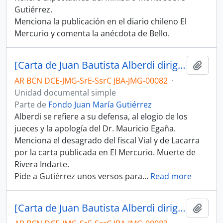
Gutiérrez.
Menciona la publicación en el diario chileno El
Mercurio y comenta la anécdota de Bello.
[Carta de Juan Bautista Alberdi dirigida a Juan María Gutiérrez]
Añadi
AR BCN DCE-JMG-SrE-SsrC JBA-JMG-00082
·
Unidad documental simple
Parte de
Fondo Juan María Gutiérrez
Alberdi se refiere a su defensa, al elogio de los
jueces y la apología del Dr. Mauricio Egaña.
Menciona el desagrado del fiscal Vial y de Lacarra
por la carta publicada en El Mercurio. Muerte de
Rivera Indarte.
Pide a Gutiérrez unos versos para
…
Read more
[Carta de Juan Bautista Alberdi dirigida a Juan María Gutiérrez]
Añadi