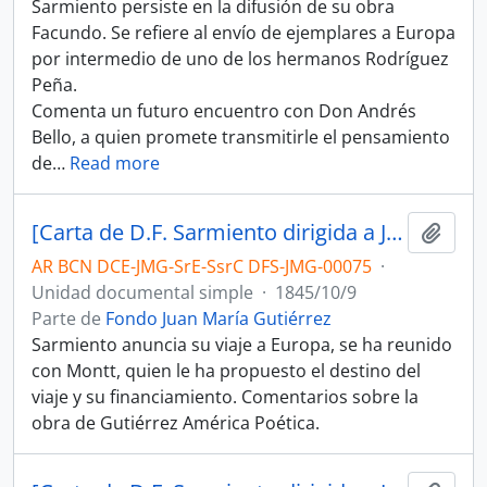
Sarmiento persiste en la difusión de su obra
Facundo. Se refiere al envío de ejemplares a Europa
por intermedio de uno de los hermanos Rodríguez
Peña.
Comenta un futuro encuentro con Don Andrés
Bello, a quien promete transmitirle el pensamiento
de
…
Read more
[Carta de D.F. Sarmiento dirigida a Juan María Gutiérrez]
Añadi
AR BCN DCE-JMG-SrE-SsrC DFS-JMG-00075
·
Unidad documental simple
·
1845/10/9
Parte de
Fondo Juan María Gutiérrez
Sarmiento anuncia su viaje a Europa, se ha reunido
con Montt, quien le ha propuesto el destino del
viaje y su financiamiento. Comentarios sobre la
obra de Gutiérrez América Poética.