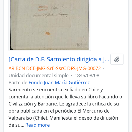
[Carta de D.F. Sarmiento dirigida a Juan María Gutiérrez]
Añadi
AR BCN DCE-JMG-SrE-SsrC DFS-JMG-00072
·
Unidad documental simple
·
1845/08/08
Parte de
Fondo Juan María Gutiérrez
Sarmiento se encuentra exiliado en Chile y
comenta la atención que le lleva su libro Facundo o
Civilización y Barbarie. Le agradece la crítica de su
obra publicada en el periódico El Mercurio de
Valparaíso (Chile). Manifiesta el deseo de difusión
de su
…
Read more