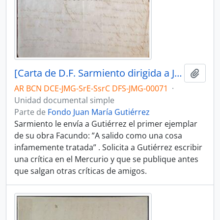
[Carta de D.F. Sarmiento dirigida a Juan María Gutiérrez]
Añadi
AR BCN DCE-JMG-SrE-SsrC DFS-JMG-00071
·
Unidad documental simple
Parte de
Fondo Juan María Gutiérrez
Sarmiento le envía a Gutiérrez el primer ejemplar
de su obra Facundo: ”A salido como una cosa
infamemente tratada” . Solicita a Gutiérrez escribir
una crítica en el Mercurio y que se publique antes
que salgan otras críticas de amigos.