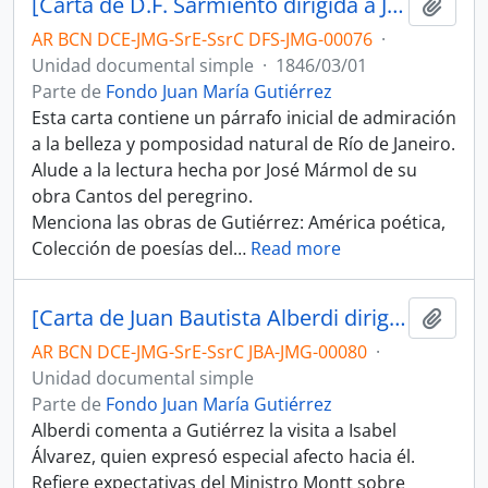
[Carta de D.F. Sarmiento dirigida a Juan María Gutiérrez]
Añadi
AR BCN DCE-JMG-SrE-SsrC DFS-JMG-00076
·
Unidad documental simple
·
1846/03/01
Parte de
Fondo Juan María Gutiérrez
Esta carta contiene un párrafo inicial de admiración
a la belleza y pomposidad natural de Río de Janeiro.
Alude a la lectura hecha por José Mármol de su
obra Cantos del peregrino.
Menciona las obras de Gutiérrez: América poética,
Colección de poesías del
…
Read more
[Carta de Juan Bautista Alberdi dirigida a Juan María Gutiérrez]
Añadi
AR BCN DCE-JMG-SrE-SsrC JBA-JMG-00080
·
Unidad documental simple
Parte de
Fondo Juan María Gutiérrez
Alberdi comenta a Gutiérrez la visita a Isabel
Álvarez, quien expresó especial afecto hacia él.
Refiere expectativas del Ministro Montt sobre