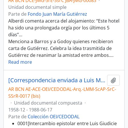
AR BCN DCE-JMG-SrE-SsrC JBA-JMG-00083
·
Unidad documental simple
Parte de
Fondo Juan María Gutiérrez
Alberdi comenta acerca del alojamiento: “Este hotel
ha sido una prolongada orgía por los últimos 5
días”...
Menciona a Barros y a Godoy quienes recibieron
carta de Gutiérrez. Celebra la idea trasmitida de
Gutiérrez de reanimar la amistad entre ambos.
…
Read more
[Correspondencia enviada a Luis Morea]
Añadi
AR BCN AE-ACE-OEI/CEDODAL-Arq.-LMM-ScAP-SrC-
SSrR-0017 (bis)
·
Unidad documental compuesta
·
1958-12 - 1988-06-17
Parte de
Colección OEI/CEDODAL
0001[Intercambio epistolar entre Luis Giudicie