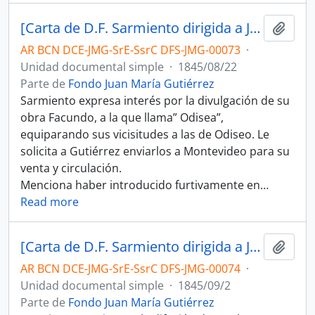
[Carta de D.F. Sarmiento dirigida a Juan María Gutiérrez]
Añadi
AR BCN DCE-JMG-SrE-SsrC DFS-JMG-00073
·
Unidad documental simple
·
1845/08/22
Parte de
Fondo Juan María Gutiérrez
Sarmiento expresa interés por la divulgación de su
obra Facundo, a la que llama” Odisea”,
equiparando sus vicisitudes a las de Odiseo. Le
solicita a Gutiérrez enviarlos a Montevideo para su
venta y circulación.
Menciona haber introducido furtivamente en
…
Read more
[Carta de D.F. Sarmiento dirigida a Juan María Gutiérrez]
Añadi
AR BCN DCE-JMG-SrE-SsrC DFS-JMG-00074
·
Unidad documental simple
·
1845/09/2
Parte de
Fondo Juan María Gutiérrez