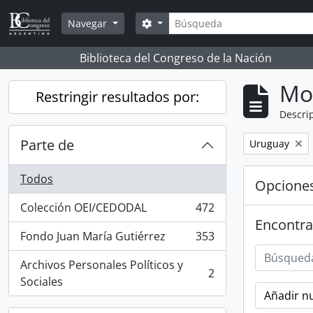
Skip to main content
Búsqueda
Search options
Navegar
Biblioteca del Congreso de la Nación
Mo
Restringir resultados por:
Descrip
Parte de
Remove filter:
Uruguay
Todos
Opcione
Colección OEI/CEDODAL
472
, 472 resultados
Encontra
Fondo Juan María Gutiérrez
353
, 353 resultados
Archivos Personales Políticos y
2
, 2 resultados
Sociales
Añadir nu