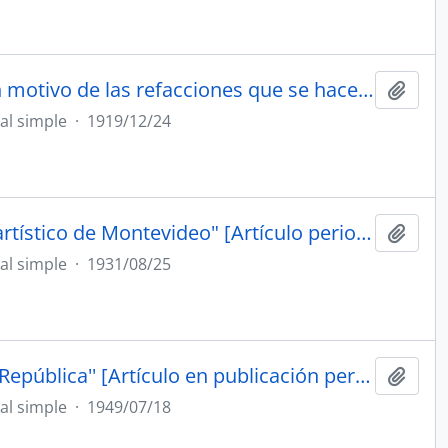
"El Instituto Histórico y el Ministro de Obras Públicas. Con motivo de las refacciones que se hacen en el Cabildo, se formulan advertencias oportunas y previsoras" [Artículo periodístico]
Añadi
l simple
·
1919/12/24
"El David de Miguel Ángel enriquece desde hoy el acervo artístico de Montevideo" [Artículo periodístico]
Añadi
l simple
·
1931/08/25
''Será celebrado hoy el centenario de la Universidad de la República'' [Artículo en publicación periódica La Mañana. Montevideo, Uruguay]
Añadi
l simple
·
1949/07/18