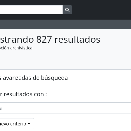
Search in browse page
strando 827 resultados
ción archivística
s avanzadas de búsqueda
r resultados con :
evo criterio