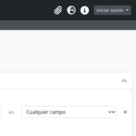
Iniciar sesión
Portapapeles
Idioma
Enlaces rápidos
en