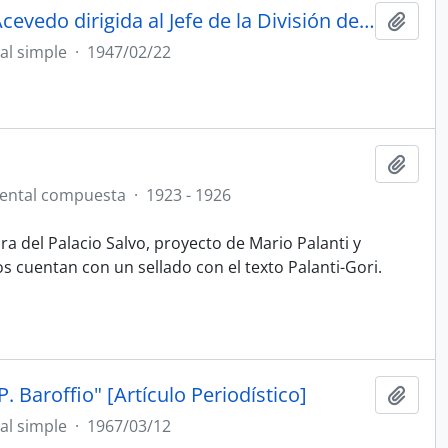
[Carta del Director General de Arquitectura, Raúl Lerena Acevedo dirigida al Jefe de la División de Obras, Salvador R. Larrobla]
Añadi
l simple
·
1947/02/22
Añadi
ental compuesta
·
1923 - 1926
ra del Palacio Salvo, proyecto de Mario Palanti y
os cuentan con un sellado con el texto Palanti-Gori.
. Baroffio" [Artículo Periodístico]
Añadi
l simple
·
1967/03/12