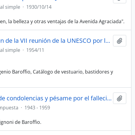
l simple
·
1930/10/14
gen, la belleza y otras ventajas de la Avenida Agraciada".
“II Muestra de la Comedia Nacional. Presentada en ocasión de la VII reunión de la UNESCO por la Comisión de Biblioteca y Museo del Teatro. Catálogo” [Folleto]
Añadi
l simple
·
1954/11
enio Baroffio, Catálogo de vestuario, bastidores y
[Carpeta con cartas, notas, telegramas y otros mensajes de condolencias y pésame por el fallecimiento de Eugenio Pílades Baroffio]
Añadi
mpuesta
·
1943 - 1959
gnoni de Baroffio.