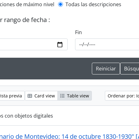
l description filter
ciones de máximo nivel
Todas las descripciones
or rango de fecha :
Fin
ista previa
Card view
Table view
Ordenar por: I
s con objetos digitales
enario de Montevideo: 14 de octubre 1830-1930" [A