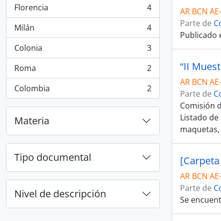
Florencia
4
AR BCN AE
, 4 resultados
Parte de
C
Milán
4
, 4 resultados
Publicado e
Colonia
3
, 3 resultados
Roma
2
, 2 resultados
AR BCN AE
Colombia
2
, 2 resultados
Parte de
C
Comisión d
Listado de
Materia
maquetas, “
Tipo documental
AR BCN AE
Parte de
C
Nivel de descripción
Se encuent