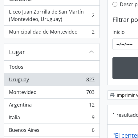
Top-leve
Descrip
Liceo Juan Zorrilla de San Martín
2
, 2 resultados
Filtrar p
(Montevideo, Uruguay)
Municipalidad de Montevideo
2
Inicio
, 2 resultados
Lugar
Todos
Uruguay
827
, 827 resultados
Montevideo
703
, 703 resultados
Imprimir v
Argentina
12
, 12 resultados
1 resultado
Italia
9
, 9 resultados
Buenos Aires
6
, 6 resultados
"El cent