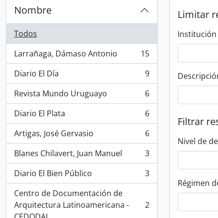
Nombre
Limitar r
Todos
Institución
Larrañaga, Dámaso Antonio
15
, 15 resultados
Diario El Día
9
Descripció
, 9 resultados
Revista Mundo Uruguayo
6
, 6 resultados
Diario El Plata
6
, 6 resultados
Filtrar r
Artigas, José Gervasio
6
, 6 resultados
Nivel de d
Blanes Chilavert, Juan Manuel
3
, 3 resultados
Diario El Bien Público
3
, 3 resultados
Régimen d
Centro de Documentación de
Arquitectura Latinoamericana -
2
, 2 resultados
CEDODAL