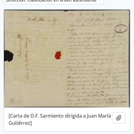
[Carta de D.F. Sarmiento dirigida a Juan María
Añadi
Gutiérrez]