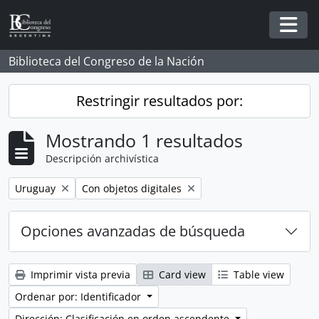
Skip to main content
Togg
Biblioteca del Congreso de la Nación
Restringir resultados por:
Mostrando 1 resultados
Descripción archivística
Remove filter:
Remove filter:
Uruguay
Con objetos digitales
Opciones avanzadas de búsqueda
Imprimir vista previa
Card view
Table view
Ordenar por: Identificador
Dirección: Clasificación en orden ascendente