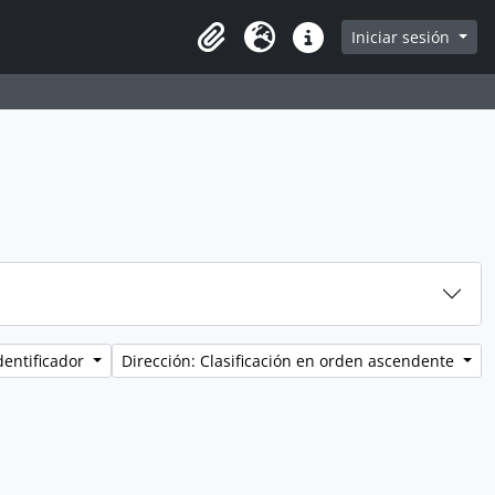
Iniciar sesión
Portapapeles
Idioma
Enlaces rápidos
dentificador
Dirección: Clasificación en orden ascendente