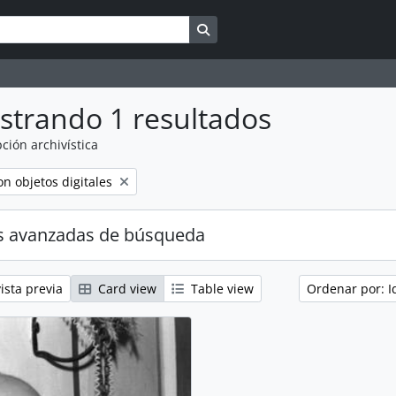
Search in browse page
strando 1 resultados
ción archivística
move filter:
on objetos digitales
s avanzadas de búsqueda
ista previa
Card view
Table view
Ordenar por: I