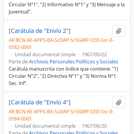
Circular N°1", "2) Informativo N°1" y "3) Mensaje a la
Juventud".
[Carátula de "Envío 2"]
Añadi
AR BCN AE-APPS-BA-ScDAP-SrSGMP-CED-Ssr-E-
0182-0001
·
Unidad documental simple
·
1967/05/22
Parte de
Archivos Personales Políticos y Sociales
Carátula manuscrita con índice que contiene: "1)
Circular N°2", "2) Directiva N°1" y "3) Norma N°1.
Sec. Inf".
[Carátula de "Envío 4"]
Añadi
AR BCN AE-APPS-BA-ScDAP-SrSGMP-CED-Ssr-E-
0184-0001
·
Unidad documental simple
·
1967/06/20
Parte de
Archivos Personales Políticos y Sociales