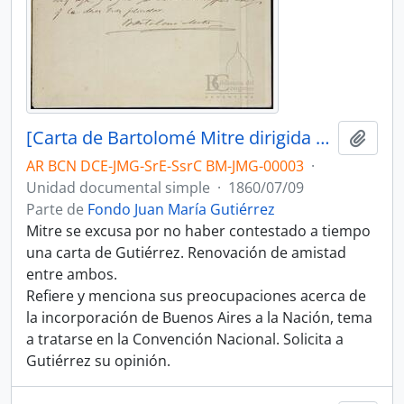
[Carta de Bartolomé Mitre dirigida a Juan María Gutiérrez]
Añadi
AR BCN DCE-JMG-SrE-SsrC BM-JMG-00003
·
Unidad documental simple
·
1860/07/09
Parte de
Fondo Juan María Gutiérrez
Mitre se excusa por no haber contestado a tiempo
una carta de Gutiérrez. Renovación de amistad
entre ambos.
Refiere y menciona sus preocupaciones acerca de
la incorporación de Buenos Aires a la Nación, tema
a tratarse en la Convención Nacional. Solicita a
Gutiérrez su opinión.