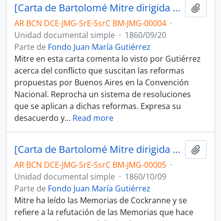
[Carta de Bartolomé Mitre dirigida a Juan María Gutiérrez]
Añadi
AR BCN DCE-JMG-SrE-SsrC BM-JMG-00004
·
Unidad documental simple
·
1860/09/20
Parte de
Fondo Juan María Gutiérrez
Mitre en esta carta comenta lo visto por Gutiérrez
acerca del conflicto que suscitan las reformas
propuestas por Buenos Aires en la Convención
Nacional. Reprocha un sistema de resoluciones
que se aplican a dichas reformas. Expresa su
desacuerdo y
…
Read more
[Carta de Bartolomé Mitre dirigida a Juan María Gutiérrez]
Añadi
AR BCN DCE-JMG-SrE-SsrC BM-JMG-00005
·
Unidad documental simple
·
1860/10/09
Parte de
Fondo Juan María Gutiérrez
Mitre ha leído las Memorias de Cockranne y se
refiere a la refutación de las Memorias que hace