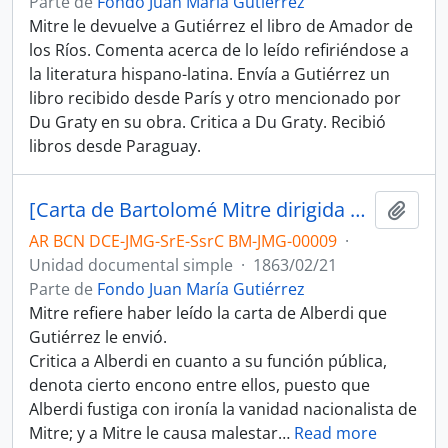
Parte de
Fondo Juan María Gutiérrez
Mitre le devuelve a Gutiérrez el libro de Amador de
los Ríos. Comenta acerca de lo leído refiriéndose a
la literatura hispano-latina. Envía a Gutiérrez un
libro recibido desde París y otro mencionado por
Du Graty en su obra. Critica a Du Graty. Recibió
libros desde Paraguay.
[Carta de Bartolomé Mitre dirigida a Juan María Gutiérrez]
Añadi
AR BCN DCE-JMG-SrE-SsrC BM-JMG-00009
·
Unidad documental simple
·
1863/02/21
Parte de
Fondo Juan María Gutiérrez
Mitre refiere haber leído la carta de Alberdi que
Gutiérrez le envió.
Critica a Alberdi en cuanto a su función pública,
denota cierto encono entre ellos, puesto que
Alberdi fustiga con ironía la vanidad nacionalista de
Mitre; y a Mitre le causa malestar
…
Read more