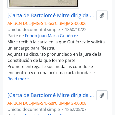
[Carta de Bartolomé Mitre dirigida a Juan María Gutiérrez]
Añadi
AR BCN DCE-JMG-SrE-SsrC BM-JMG-00006
·
Unidad documental simple
·
1860/10/22
Parte de
Fondo Juan María Gutiérrez
Mitre recibió la carta en la que Gutiérrez le solicita
un encargo para Riestra.
Adjunta su discurso pronunciado en la jura de la
Constitución de la que formó parte.
Promete entregarle sus medallas cuando se
encuentren y en una próxima carta brindarle
…
Read more
[Carta de Bartolomé Mitre dirigida a Juan María Gutiérrez]
Añadi
AR BCN DCE-JMG-SrE-SsrC BM-JMG-00008
·
Unidad documental simple
·
1862/05/07