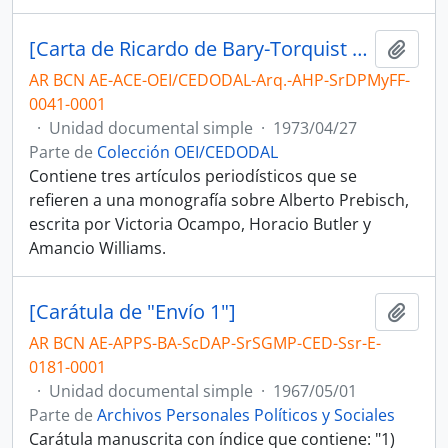
[Carta de Ricardo de Bary-Torquist dirigida a María Mercedes Lerena de Prebisch]
Añadi
AR BCN AE-ACE-OEI/CEDODAL-Arq.-AHP-SrDPMyFF-
0041-0001
·
Unidad documental simple
·
1973/04/27
Parte de
Colección OEI/CEDODAL
Contiene tres artículos periodísticos que se
refieren a una monografía sobre Alberto Prebisch,
escrita por Victoria Ocampo, Horacio Butler y
Amancio Williams.
[Carátula de "Envío 1"]
Añadi
AR BCN AE-APPS-BA-ScDAP-SrSGMP-CED-Ssr-E-
0181-0001
·
Unidad documental simple
·
1967/05/01
Parte de
Archivos Personales Políticos y Sociales
Carátula manuscrita con índice que contiene: "1)