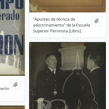
"Apuntes de técnica de
Añadi
adoctrinamiento" de la Escuela
Superior Peronista [Libro]
r
Añadir al portapapeles
Perón