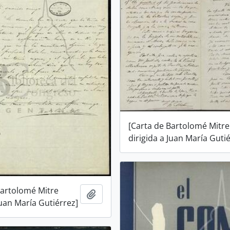
[Carta de Bartolomé Mitre
dirigida a Juan María Guti
Bartolomé Mitre
Añadir al portapapeles
Juan María Gutiérrez]