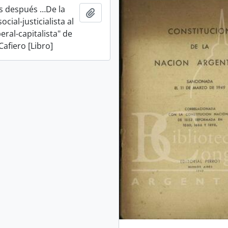
s después …De la
Añadir al portapapeles
cial-justicialista al
eral-capitalista" de
Cafiero [Libro]