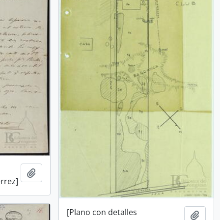
Añadir al portapapeles
érrez]
[Plano con detalles
Añadi