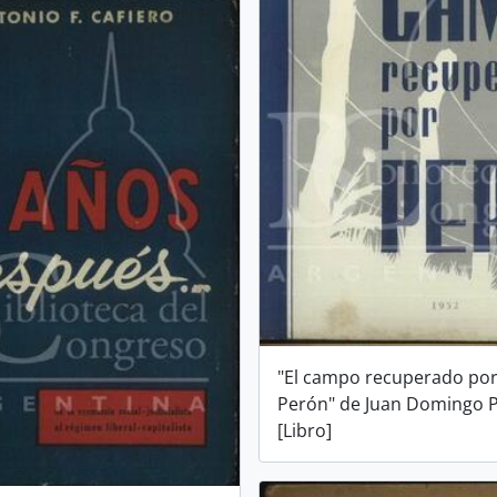
"El campo recuperado po
Perón" de Juan Domingo 
[Libro]