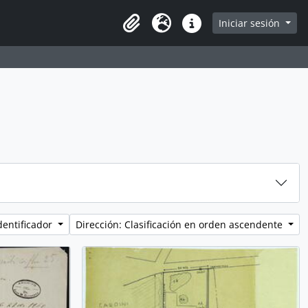
Iniciar sesión
Portapapeles
Idioma
Enlaces rápidos
dentificador
Dirección: Clasificación en orden ascendente