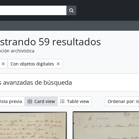
Search in browse page
strando 59 resultados
ción archivística
Remove filter:
Con objetos digitales
s avanzadas de búsqueda
ista previa
Card view
Table view
Ordenar por: I