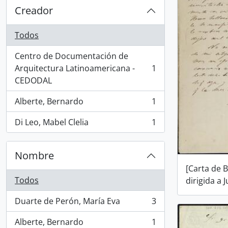
Creador
Todos
Centro de Documentación de
Arquitectura Latinoamericana -
1
, 1 resultados
CEDODAL
Alberte, Bernardo
1
, 1 resultados
Di Leo, Mabel Clelia
1
, 1 resultados
Nombre
[Carta de 
Todos
dirigida a 
Duarte de Perón, María Eva
3
, 3 resultados
Alberte, Bernardo
1
, 1 resultados