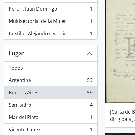
Perón, Juan Domingo
1
, 1 resultados
Multisectorial de la Mujer
1
, 1 resultados
Bustillo, Alejandro Gabriel
1
, 1 resultados
Lugar
Todos
Argentina
59
, 59 resultados
Buenos Aires
59
, 59 resultados
San Isidro
4
, 4 resultados
[Carta de 
Mar del Plata
1
dirigida a 
, 1 resultados
Vicente López
1
, 1 resultados