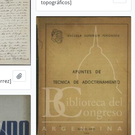
topográficos]
Añadir al portapapeles
érrez]