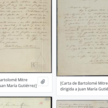
Bartolomé Mitre
Añadir al portapapeles
[Carta de Bartolomé Mitre
Juan María Gutiérrez]
dirigida a Juan María Guti