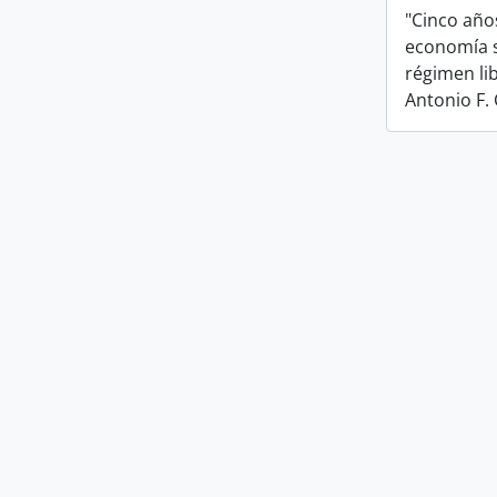
"Cinco año
economía so
régimen lib
Antonio F. 