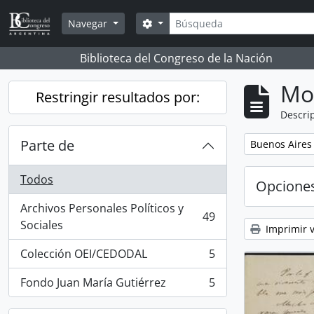
Skip to main content
Búsqueda
Search options
Navegar
Biblioteca del Congreso de la Nación
Mo
Restringir resultados por:
Descrip
Parte de
Remove filter:
Buenos Aires
Todos
Opcione
Archivos Personales Políticos y
49
, 49 resultados
Sociales
Imprimir v
Colección OEI/CEDODAL
5
, 5 resultados
Fondo Juan María Gutiérrez
5
, 5 resultados