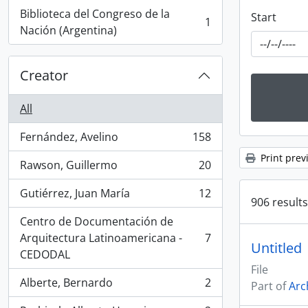
Biblioteca del Congreso de la
Start
1
, 1 results
Nación (Argentina)
Creator
All
Fernández, Avelino
158
, 158 results
Print prev
Rawson, Guillermo
20
, 20 results
Gutiérrez, Juan María
12
, 12 results
906 results
Centro de Documentación de
Arquitectura Latinoamericana -
7
, 7 results
Untitled
CEDODAL
File
Alberte, Bernardo
2
Part of
Arc
, 2 results