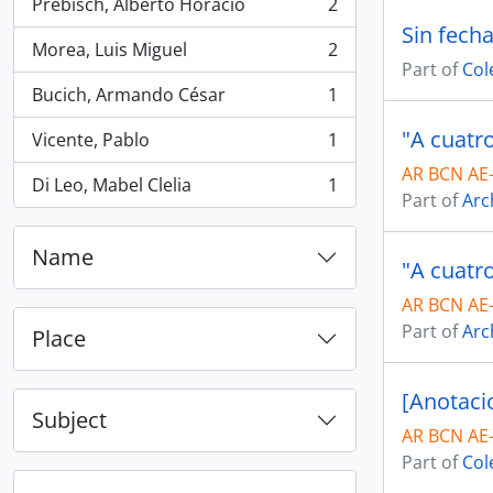
Prebisch, Alberto Horacio
2
, 2 results
Sin fech
Morea, Luis Miguel
2
, 2 results
Part of
Col
Bucich, Armando César
1
, 1 results
Vicente, Pablo
1
, 1 results
AR BCN AE-
Di Leo, Mabel Clelia
1
, 1 results
Part of
Arc
Name
AR BCN AE-
Part of
Arc
Place
[Anotaci
Subject
AR BCN AE
Part of
Col