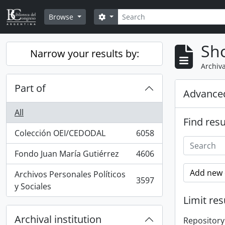
Skip to main content
Search
Search options
Browse
Sho
Narrow your results by:
Archiva
Part of
Advanced
All
Find resu
Colección OEI/CEDODAL
6058
, 6058 results
Fondo Juan María Gutiérrez
4606
, 4606 results
Add new c
Archivos Personales Políticos
3597
, 3597 results
y Sociales
Limit res
Archival institution
Repository