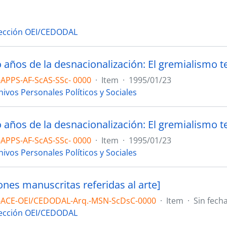
a
ección OEI/CEDODAL
APPS-AF-ScAS-SSc- 0000
·
Item
·
1995/01/23
hivos Personales Políticos y Sociales
APPS-AF-ScAS-SSc- 0000
·
Item
·
1995/01/23
hivos Personales Políticos y Sociales
ones manuscritas referidas al arte]
-ACE-OEI/CEDODAL-Arq.-MSN-ScDsC-0000
·
Item
·
Sin fech
ección OEI/CEDODAL