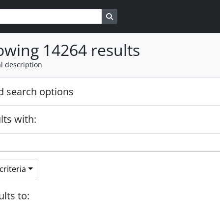
Search in browse page
wing 14264 results
l description
 search options
lts with:
riteria
ults to: