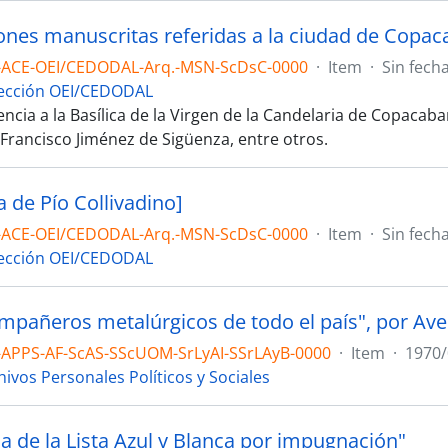
ones manuscritas referidas a la ciudad de Copaca
-ACE-OEI/CEDODAL-Arq.-MSN-ScDsC-0000
·
Item
·
Sin fech
ección OEI/CEDODAL
ncia a la Basílica de la Virgen de la Candelaria de Copacab
 Francisco Jiménez de Sigüenza, entre otros.
a de Pío Collivadino]
-ACE-OEI/CEDODAL-Arq.-MSN-ScDsC-0000
·
Item
·
Sin fech
ección OEI/CEDODAL
ompañeros metalúrgicos de todo el país", por Av
-APPS-AF-ScAS-SScUOM-SrLyAI-SSrLAyB-0000
·
Item
·
1970/
hivos Personales Políticos y Sociales
a de la Lista Azul y Blanca por impugnación"