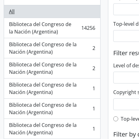
All
Top-level d
Biblioteca del Congreso de
14256
, 14256 results
la Nación (Argentina)
Biblioteca del Congreso de la
2
, 2 results
Nación (Argentina)
Filter res
Biblioteca del Congreso de la
Level of de
2
, 2 results
Nación (Argentina)
Biblioteca del Congreso de la
1
, 1 results
Nación (Argentina)
Copyright 
Biblioteca del Congreso de la
1
, 1 results
Nación (Argentina)
Top-leve
Top-lev
Biblioteca del Congreso de la
1
, 1 results
Nación (Argentina)
Filter by