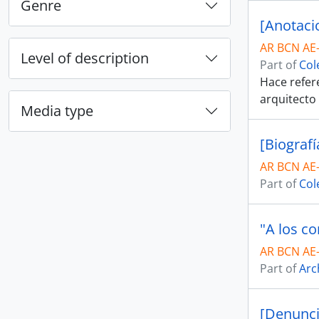
Genre
[Anotaci
AR BCN AE
Level of description
Part of
Col
Hace refere
arquitecto
Media type
[Biografí
AR BCN AE
Part of
Col
"A los c
AR BCN AE
Part of
Arc
[Denunci