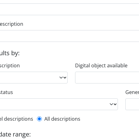
escription
ults by:
scription
Digital object available
status
Gener
l description filter
el descriptions
All descriptions
 date range: