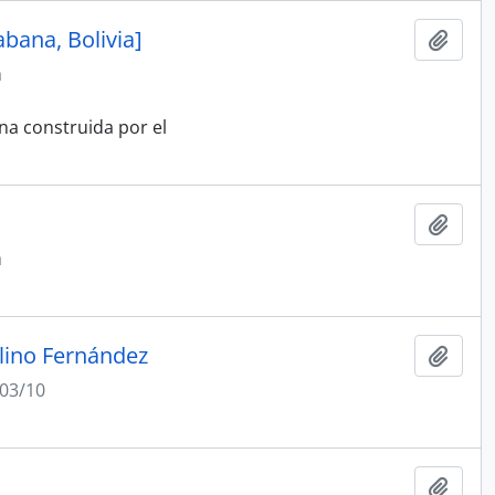
bana, Bolivia]
Add t
a
ana construida por el
Add t
a
elino Fernández
Add t
03/10
Add t