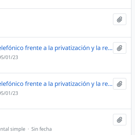
Añadi
"A cuatro años de la desnacionalización: El gremialismo telefónico frente a la privatización y la reconversión tecnológica"1995/01/23
Añadi
95/01/23
"A cuatro años de la desnacionalización: El gremialismo telefónico frente a la privatización y la reconversión tecnológica"1995/01/23
Añadi
95/01/23
Añadi
tal simple
·
Sin fecha