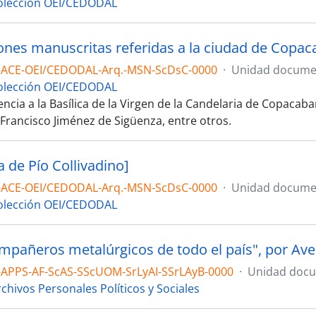
olección OEI/CEDODAL
ones manuscritas referidas a la ciudad de Copaca
-ACE-OEI/CEDODAL-Arq.-MSN-ScDsC-0000
·
Unidad documen
olección OEI/CEDODAL
ncia a la Basílica de la Virgen de la Candelaria de Copacab
 Francisco Jiménez de Sigüenza, entre otros.
a de Pío Collivadino]
-ACE-OEI/CEDODAL-Arq.-MSN-ScDsC-0000
·
Unidad documen
olección OEI/CEDODAL
ompañeros metalúrgicos de todo el país", por Av
-APPS-AF-ScAS-SScUOM-SrLyAI-SSrLAyB-0000
·
Unidad docu
chivos Personales Políticos y Sociales