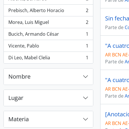
Parte de
Ar
, 2 resultados
Prebisch, Alberto Horacio
2
, 2 resultados
Sin fech
Morea, Luis Miguel
2
, 2 resultados
Parte de
C
Bucich, Armando César
1
, 1 resultados
Vicente, Pablo
1
, 1 resultados
AR BCN AE-
Di Leo, Mabel Clelia
1
, 1 resultados
Parte de
Ar
Nombre
AR BCN AE-
Parte de
Ar
Lugar
[Anotaci
Materia
AR BCN AE