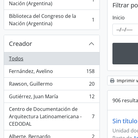
, 1 resultados
Nación (Argentina)
Filtrar p
Biblioteca del Congreso de la
Inicio
1
, 1 resultados
Nación (Argentina)
Creador
Todos
Fernández, Avelino
158
, 158 resultados
Imprimir v
Rawson, Guillermo
20
, 20 resultados
Gutiérrez, Juan María
12
, 12 resultados
906 result
Centro de Documentación de
Arquitectura Latinoamericana -
7
, 7 resultados
Sin título
CEDODAL
Unidad do
Alberte, Bernardo
2