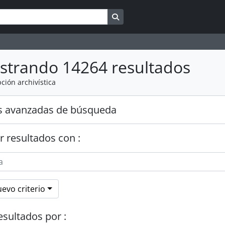
Search in browse page
strando 14264 resultados
ción archivística
s avanzadas de búsqueda
r resultados con :
evo criterio
esultados por :