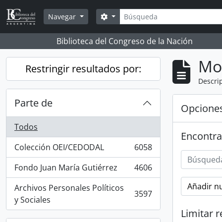
Skip to main content
Búsqueda
Search options
Navegar
Biblioteca del Congreso de la Nación
Mo
Restringir resultados por:
Descrip
Parte de
Opcione
Todos
Encontra
Colección OEI/CEDODAL
6058
, 6058 resultados
Fondo Juan María Gutiérrez
4606
, 4606 resultados
Añadir nu
Archivos Personales Políticos
3597
, 3597 resultados
y Sociales
Limitar r