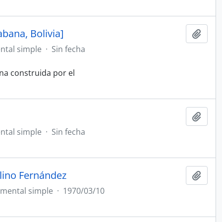
bana, Bolivia]
Añadi
tal simple
·
Sin fecha
ana construida por el
Añadi
tal simple
·
Sin fecha
elino Fernández
Añadi
mental simple
·
1970/03/10