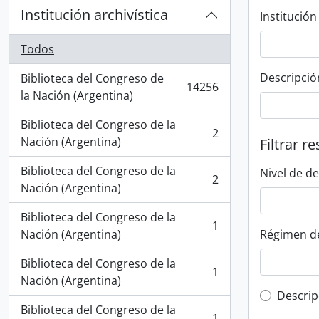
Institución archivística
Institución
Todos
Descripció
Biblioteca del Congreso de
14256
, 14256 resultados
la Nación (Argentina)
Biblioteca del Congreso de la
2
, 2 resultados
Nación (Argentina)
Filtrar r
Biblioteca del Congreso de la
Nivel de d
2
, 2 resultados
Nación (Argentina)
Biblioteca del Congreso de la
1
, 1 resultados
Nación (Argentina)
Régimen d
Biblioteca del Congreso de la
1
, 1 resultados
Nación (Argentina)
Top-leve
Descrip
Biblioteca del Congreso de la
1