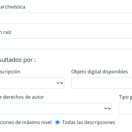
 archivística
n raíz
esultados por :
escripción
Objeto digital disponibles
e derechos de autor
Tipo 
l description filter
ciones de máximo nivel
Todas las descripciones