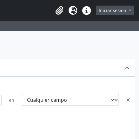
Iniciar sesión
Portapapeles
Idioma
Enlaces rápidos
en