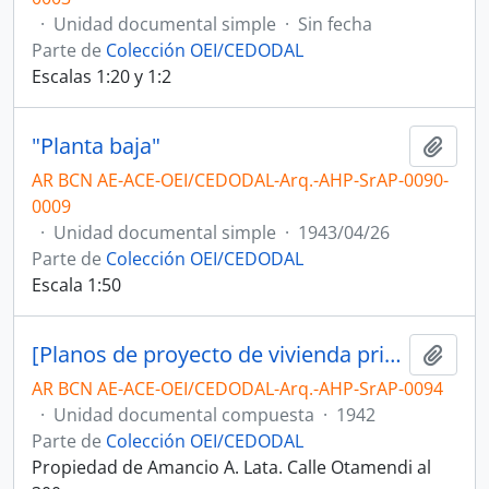
·
Unidad documental simple
·
Sin fecha
Parte de
Colección OEI/CEDODAL
Escalas 1:20 y 1:2
"Planta baja"
Añadi
AR BCN AE-ACE-OEI/CEDODAL-Arq.-AHP-SrAP-0090-
0009
·
Unidad documental simple
·
1943/04/26
Parte de
Colección OEI/CEDODAL
Escala 1:50
[Planos de proyecto de vivienda privada]
Añadi
AR BCN AE-ACE-OEI/CEDODAL-Arq.-AHP-SrAP-0094
·
Unidad documental compuesta
·
1942
Parte de
Colección OEI/CEDODAL
Propiedad de Amancio A. Lata. Calle Otamendi al