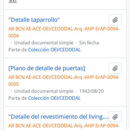
300.
"Detalle taparrollo"
Añadi
AR BCN AE-ACE-OEI/CEDODAL-Arq.-AHP-SrAP-0094-
0004
·
Unidad documental simple
·
Sin fecha
Parte de
Colección OEI/CEDODAL
[Plano de detalle de puertas]
Añadi
AR BCN AE-ACE-OEI/CEDODAL-Arq.-AHP-SrAP-0094-
0005
·
Unidad documental simple
·
1942/08/20
Parte de
Colección OEI/CEDODAL
"Detalle del revestimiento del living. Plano N° 7"
Añadi
AR BCN AE-ACE-OEI/CEDODAL-Arq.-AHP-SrAP-0094-