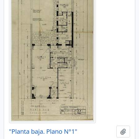
"Planta baja. Plano N°1"
Añadi