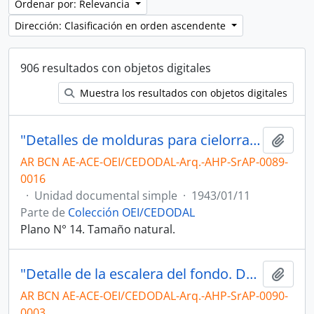
Ordenar por: Relevancia
Dirección: Clasificación en orden ascendente
906 resultados con objetos digitales
Muestra los resultados con objetos digitales
"Detalles de molduras para cielorrasos de yeso"
Añadi
AR BCN AE-ACE-OEI/CEDODAL-Arq.-AHP-SrAP-0089-
0016
·
Unidad documental simple
·
1943/01/11
Parte de
Colección OEI/CEDODAL
Plano N° 14. Tamaño natural.
"Detalle de la escalera del fondo. Detalle de los escalones del primer tramo"
Añadi
AR BCN AE-ACE-OEI/CEDODAL-Arq.-AHP-SrAP-0090-
0003