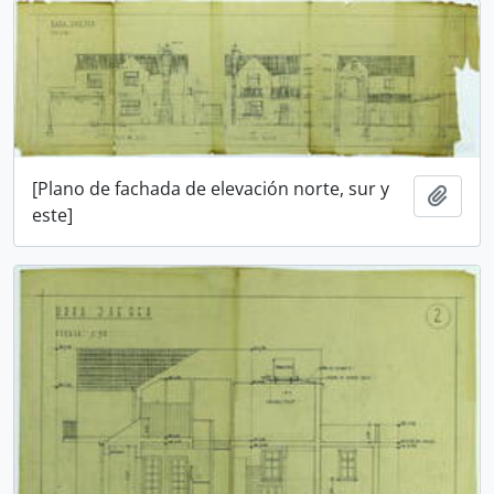
[Plano de fachada de elevación norte, sur y
Añadi
este]