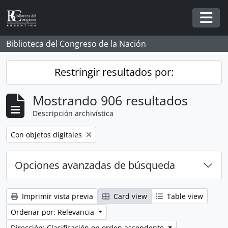
Skip to main content
Togg
Biblioteca del Congreso de la Nación
Restringir resultados por:
Mostrando 906 resultados
Descripción archivística
Remove filter:
Con objetos digitales
Opciones avanzadas de búsqueda
Imprimir vista previa
Card view
Table view
Ordenar por: Relevancia
Dirección: Clasificación en orden ascendente