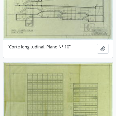
"Corte longitudinal. Plano N° 10"
Añadi