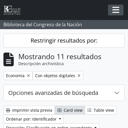
Skip to main content
Togg
Biblioteca del Congreso de la Nación
Restringir resultados por:
Mostrando 11 resultados
Descripción archivística
Remove filter:
Remove filter:
Economía
Con objetos digitales
Opciones avanzadas de búsqueda
Imprimir vista previa
Card view
Table view
Ordenar por: Identificador
Dirección: Clasificación en orden ascendente