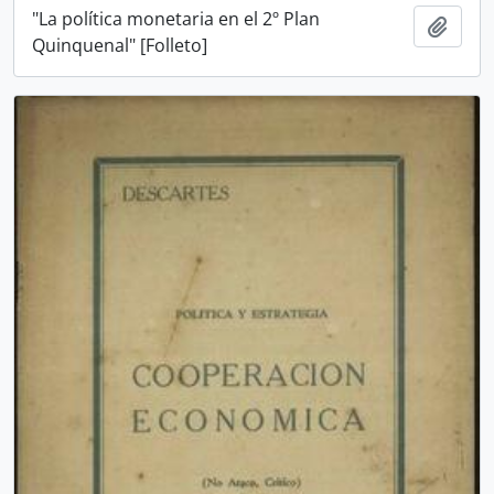
"La política monetaria en el 2º Plan
Añadi
Quinquenal" [Folleto]