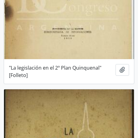
"La legislación en el 2º Plan Quinquenal"
Añadi
[Folleto]