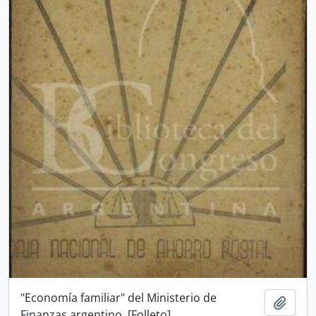
"Economía familiar" del Ministerio de
Añadi
Finanzas argentino. [Folleto]