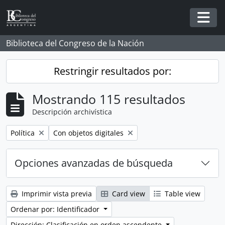
Skip to main content
Togg
Biblioteca del Congreso de la Nación
Restringir resultados por:
Mostrando 115 resultados
Descripción archivística
Remove filter:
Remove filter:
Política
Con objetos digitales
Opciones avanzadas de búsqueda
Imprimir vista previa
Card view
Table view
Ordenar por: Identificador
Dirección: Clasificación en orden ascendente