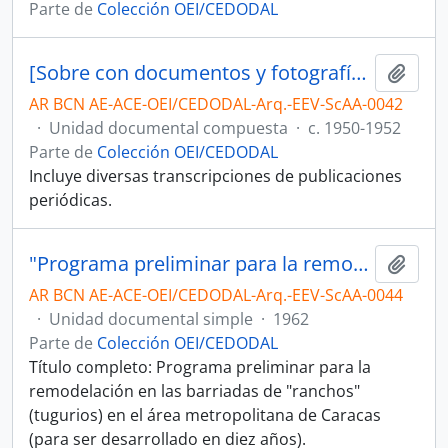
Parte de
Colección OEI/CEDODAL
[Sobre con documentos y fotografías de urbanismo]
Añadi
AR BCN AE-ACE-OEI/CEDODAL-Arq.-EEV-ScAA-0042
·
Unidad documental compuesta
·
c. 1950-1952
Parte de
Colección OEI/CEDODAL
Incluye diversas transcripciones de publicaciones
periódicas.
"Programa preliminar para la remodelación de las barriadas de ranchos (...)" [Ponencia]
Añadi
AR BCN AE-ACE-OEI/CEDODAL-Arq.-EEV-ScAA-0044
·
Unidad documental simple
·
1962
Parte de
Colección OEI/CEDODAL
Título completo: Programa preliminar para la
remodelación en las barriadas de "ranchos"
(tugurios) en el área metropolitana de Caracas
(para ser desarrollado en diez años).