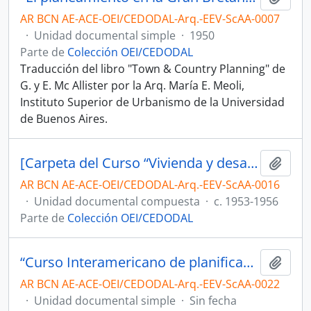
AR BCN AE-ACE-OEI/CEDODAL-Arq.-EEV-ScAA-0007
·
Unidad documental simple
·
1950
Parte de
Colección OEI/CEDODAL
Traducción del libro "Town & Country Planning" de
G. y E. Mc Allister por la Arq. María E. Meoli,
Instituto Superior de Urbanismo de la Universidad
de Buenos Aires.
[Carpeta del Curso “Vivienda y desarrollo comunal” sobre “Vida rural y vida urbana” junto con materiales afines]
Añadi
AR BCN AE-ACE-OEI/CEDODAL-Arq.-EEV-ScAA-0016
·
Unidad documental compuesta
·
c. 1953-1956
Parte de
Colección OEI/CEDODAL
“Curso Interamericano de planificación rural-urbana”
Añadi
AR BCN AE-ACE-OEI/CEDODAL-Arq.-EEV-ScAA-0022
·
Unidad documental simple
·
Sin fecha