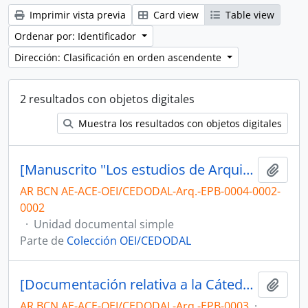
Imprimir vista previa
Card view
Table view
Ordenar por: Identificador
Dirección: Clasificación en orden ascendente
2 resultados con objetos digitales
Muestra los resultados con objetos digitales
[Manuscrito ''Los estudios de Arquitectura y Urbanismo en los manuscritos de Leonardo.'']
Añadi
AR BCN AE-ACE-OEI/CEDODAL-Arq.-EPB-0004-0002-
0002
·
Unidad documental simple
Parte de
Colección OEI/CEDODAL
[Documentación relativa a la Cátedra de Dibujo y al Congreso Interamericano de Municipios, entre otros]
Añadi
AR BCN AE-ACE-OEI/CEDODAL-Arq.-EPB-0003
·