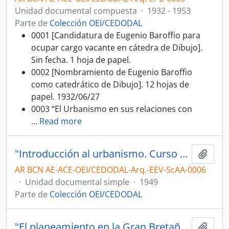
Unidad documental compuesta
·
1932 - 1953
Parte de
Colección OEI/CEDODAL
0001 [Candidatura de Eugenio Baroffio para
ocupar cargo vacante en cátedra de Dibujo].
Sin fecha. 1 hoja de papel.
0002 [Nombramiento de Eugenio Baroffio
como catedrático de Dibujo]. 12 hojas de
papel. 1932/06/27
0003 “El Urbanismo en sus relaciones con
…
Read more
"Introducción al urbanismo. Curso del Arq. Ernesto E. Vautier" [Libro]
Añadi
AR BCN AE-ACE-OEI/CEDODAL-Arq.-EEV-ScAA-0006
·
Unidad documental simple
·
1949
Parte de
Colección OEI/CEDODAL
"El planeamiento en la Gran Bretaña" [Capítulo de libro]
Añadi