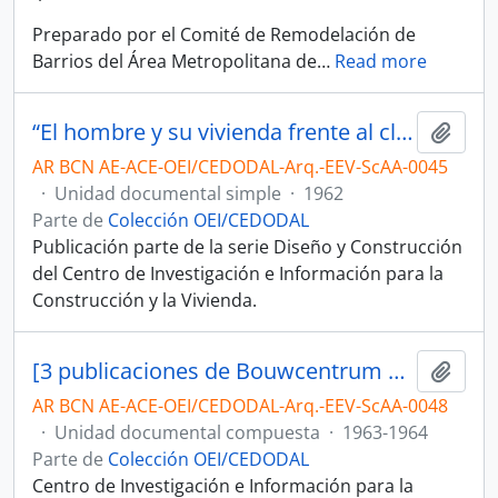
Preparado por el Comité de Remodelación de
Barrios del Área Metropolitana de
…
Read more
“El hombre y su vivienda frente al clima" por Ernesto Enrique Vautier [Libro]
Añadi
AR BCN AE-ACE-OEI/CEDODAL-Arq.-EEV-ScAA-0045
·
Unidad documental simple
·
1962
Parte de
Colección OEI/CEDODAL
Publicación parte de la serie Diseño y Construcción
del Centro de Investigación e Información para la
Construcción y la Vivienda.
[3 publicaciones de Bouwcentrum Argentina]
Añadi
AR BCN AE-ACE-OEI/CEDODAL-Arq.-EEV-ScAA-0048
·
Unidad documental compuesta
·
1963-1964
Parte de
Colección OEI/CEDODAL
Centro de Investigación e Información para la