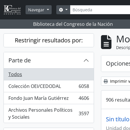
Skip to main content
Búsqueda
Search options
Navegar
Biblioteca del Congreso de la Nación
Mo
Restringir resultados por:
Descrip
Parte de
Opcione
Todos
Imprimir v
Colección OEI/CEDODAL
6058
, 6058 resultados
Fondo Juan María Gutiérrez
4606
906 result
, 4606 resultados
Archivos Personales Políticos
3597
, 3597 resultados
y Sociales
Sin título
Unidad do