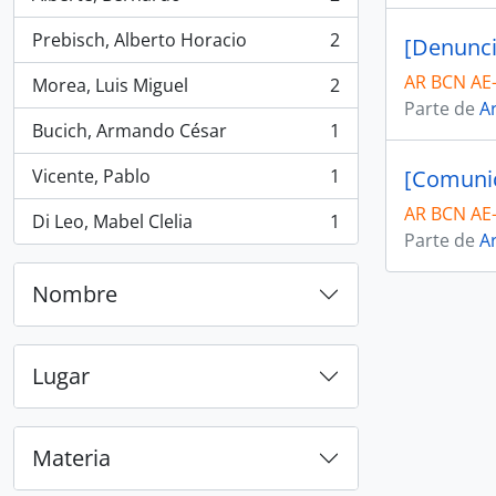
, 2 resultados
Prebisch, Alberto Horacio
2
[Denunci
, 2 resultados
AR BCN AE
Morea, Luis Miguel
2
, 2 resultados
Parte de
Ar
Bucich, Armando César
1
, 1 resultados
Vicente, Pablo
1
[Comunic
, 1 resultados
AR BCN AE
Di Leo, Mabel Clelia
1
, 1 resultados
Parte de
Ar
Nombre
Lugar
Materia