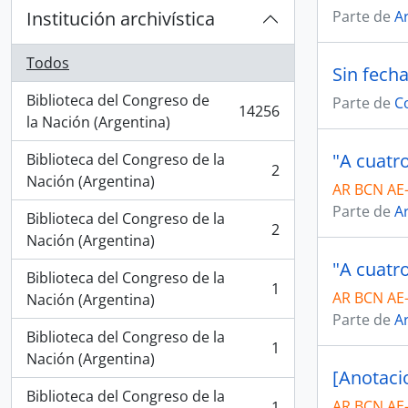
Institución archivística
Parte de
Ar
Todos
Sin fech
Biblioteca del Congreso de
Parte de
C
14256
, 14256 resultados
la Nación (Argentina)
Biblioteca del Congreso de la
2
, 2 resultados
Nación (Argentina)
AR BCN AE-
Parte de
Ar
Biblioteca del Congreso de la
2
, 2 resultados
Nación (Argentina)
Biblioteca del Congreso de la
1
AR BCN AE-
, 1 resultados
Nación (Argentina)
Parte de
Ar
Biblioteca del Congreso de la
1
, 1 resultados
Nación (Argentina)
[Anotaci
Biblioteca del Congreso de la
AR BCN AE
1