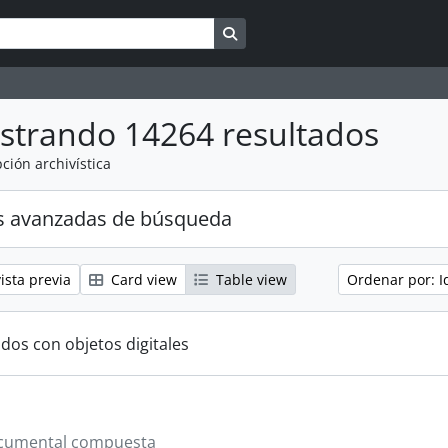
Search in browse page
strando 14264 resultados
ción archivística
s avanzadas de búsqueda
ista previa
Card view
Table view
Ordenar por: I
ados con objetos digitales
cumental compuesta