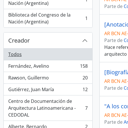
, 1 resultados
Nación (Argentina)
Parte de
C
Biblioteca del Congreso de la
1
, 1 resultados
Nación (Argentina)
[Anotaci
AR BCN AE
Creador
Parte de
C
Hace refere
arquitecto
Todos
Fernández, Avelino
158
, 158 resultados
[Biografí
Rawson, Guillermo
20
, 20 resultados
AR BCN AE
Parte de
C
Gutiérrez, Juan María
12
, 12 resultados
Centro de Documentación de
"A los c
Arquitectura Latinoamericana -
7
, 7 resultados
CEDODAL
AR BCN AE
Parte de
Ar
Alberte, Bernardo
2