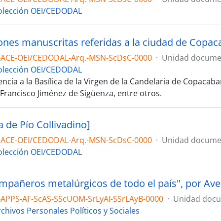
olección OEI/CEDODAL
ones manuscritas referidas a la ciudad de Copaca
-ACE-OEI/CEDODAL-Arq.-MSN-ScDsC-0000
·
Unidad documen
olección OEI/CEDODAL
ncia a la Basílica de la Virgen de la Candelaria de Copacab
 Francisco Jiménez de Sigüenza, entre otros.
a de Pío Collivadino]
-ACE-OEI/CEDODAL-Arq.-MSN-ScDsC-0000
·
Unidad documen
olección OEI/CEDODAL
ompañeros metalúrgicos de todo el país", por Av
-APPS-AF-ScAS-SScUOM-SrLyAI-SSrLAyB-0000
·
Unidad docu
chivos Personales Políticos y Sociales