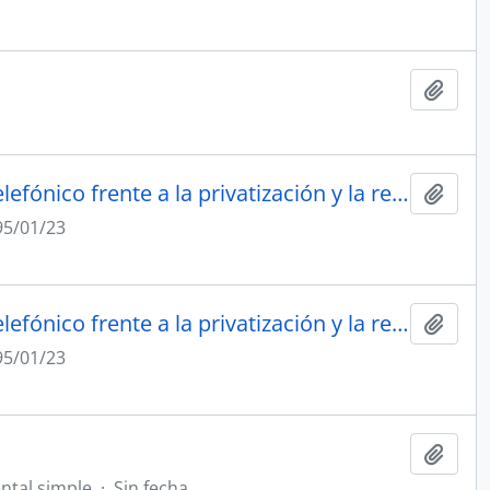
Añadi
"A cuatro años de la desnacionalización: El gremialismo telefónico frente a la privatización y la reconversión tecnológica"1995/01/23
Añadi
95/01/23
"A cuatro años de la desnacionalización: El gremialismo telefónico frente a la privatización y la reconversión tecnológica"1995/01/23
Añadi
95/01/23
Añadi
tal simple
·
Sin fecha