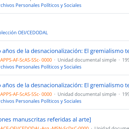
chivos Personales Políticos y Sociales
a
olección OEI/CEDODAL
APPS-AF-ScAS-SSc- 0000
·
Unidad documental simple
·
19
chivos Personales Políticos y Sociales
APPS-AF-ScAS-SSc- 0000
·
Unidad documental simple
·
19
chivos Personales Políticos y Sociales
ones manuscritas referidas al arte]
-ACE-OEI/CEDODAL-Arq.-MSN-ScDsC-0000
·
Unidad documen