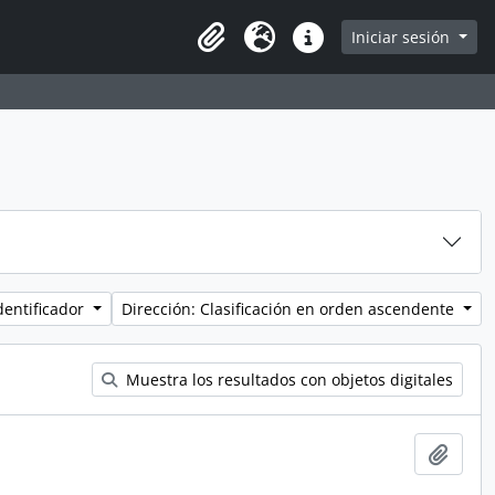
Iniciar sesión
Portapapeles
Idioma
Enlaces rápidos
dentificador
Dirección: Clasificación en orden ascendente
Muestra los resultados con objetos digitales
Añadi