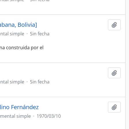
bana, Bolivia]
Añadi
tal simple
·
Sin fecha
ana construida por el
Añadi
tal simple
·
Sin fecha
elino Fernández
Añadi
mental simple
·
1970/03/10