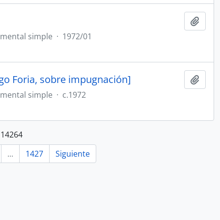
Añadi
mental simple
·
1972/01
ego Foria, sobre impugnación]
Añadi
mental simple
·
c.1972
 14264
...
1427
Siguiente