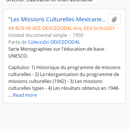
"Les Missions Culturelles Mexicanes" por Lloyd H. Hughes [Libro]
Añadi
AR BCN AE-ACE-OEI/CEDODAL-Arq.-EEV-ScOI-0207
·
Unidad documental simple
·
1950
Parte de
Colección OEI/CEDODAL
Serie Monographies sur l'éducation de base -
UNESCO.
Capítulos: 1) Historique du programme de missions
culturelles - 2) La réorganisation du programme de
missions culturelles (1942) - 3) Les missions
culturelles types - 4) Les résultats obtenus en 1948-
…
Read more