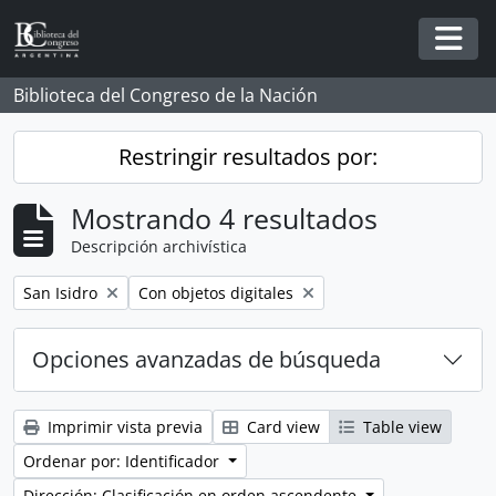
Skip to main content
Togg
Biblioteca del Congreso de la Nación
Restringir resultados por:
Mostrando 4 resultados
Descripción archivística
Remove filter:
Remove filter:
San Isidro
Con objetos digitales
Opciones avanzadas de búsqueda
Imprimir vista previa
Card view
Table view
Ordenar por: Identificador
Dirección: Clasificación en orden ascendente