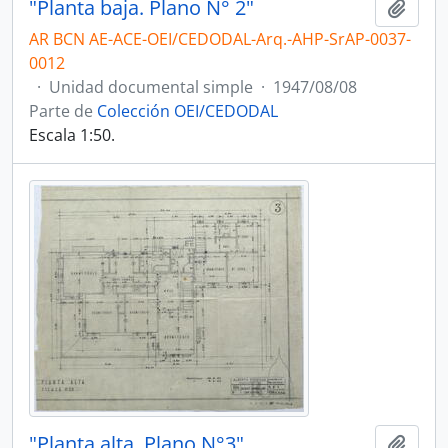
"Planta baja. Plano N° 2"
Añadi
AR BCN AE-ACE-OEI/CEDODAL-Arq.-AHP-SrAP-0037-
0012
·
Unidad documental simple
·
1947/08/08
Parte de
Colección OEI/CEDODAL
Escala 1:50.
"Planta alta. Plano N°3"
Añadi