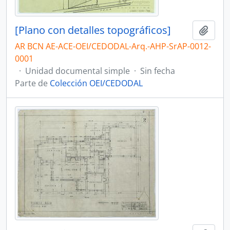
[Plano con detalles topográficos]
Añadi
AR BCN AE-ACE-OEI/CEDODAL-Arq.-AHP-SrAP-0012-
0001
·
Unidad documental simple
·
Sin fecha
Parte de
Colección OEI/CEDODAL