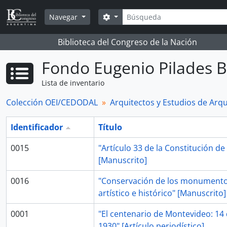
Skip to main content
Búsqueda
Search options
Navegar
Biblioteca del Congreso de la Nación
Fondo Eugenio Pilades B
Lista de inventario
Colección OEI/CEDODAL
Arquitectos y Estudios de Arqu
Identificador
Título
0015
"Artículo 33 de la Constitución de
[Manuscrito]
0016
"Conservación de los monumentos
artístico e histórico" [Manuscrito]
0001
"El centenario de Montevideo: 14
1930" [Artículo periodístico]