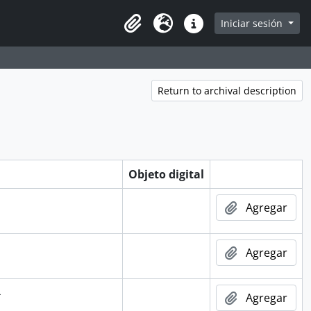
Iniciar sesión
Portapapeles
Idioma
Enlaces rápidos
Return to archival description
Objeto digital
Agregar
Agregar
4
Agregar