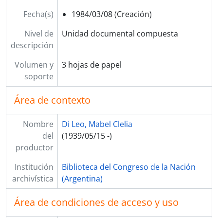
SrFS - Fuera de series
Fecha(s)
1984/03/08 (Creación)
ScAI - Actividad Institucional
ScP - Personal
Nivel de
Unidad documental compuesta
PV - Colección Fotográfica Pablo Vicente (parte)
descripción
HCG - Colección Fotográfica César Gotta (parte, selección sobre peronismo)
FP - Fondo Felisa Pinto
Volumen y
3 hojas de papel
CPCN - Colección Palacio del Congreso de la Nación
soporte
RRG - Fondo Rodolfo Rodriguez Gichou
Área de contexto
Nombre
Di Leo, Mabel Clelia
del
(1939/05/15 -)
productor
Institución
Biblioteca del Congreso de la Nación
archivística
(Argentina)
Área de condiciones de acceso y uso