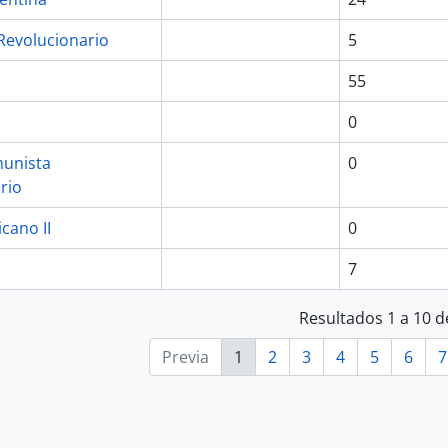
Revolucionario
5
55
0
munista
0
rio
icano II
0
7
Resultados 1 a 10 d
Previa
1
2
3
4
5
6
7