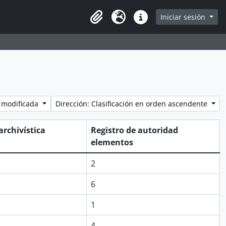
Iniciar sesión
Portapapeles
Idioma
Enlaces rápidos
 modificada
Dirección: Clasificación en orden ascendente
archivística
Registro de autoridad
elementos
2
6
1
4