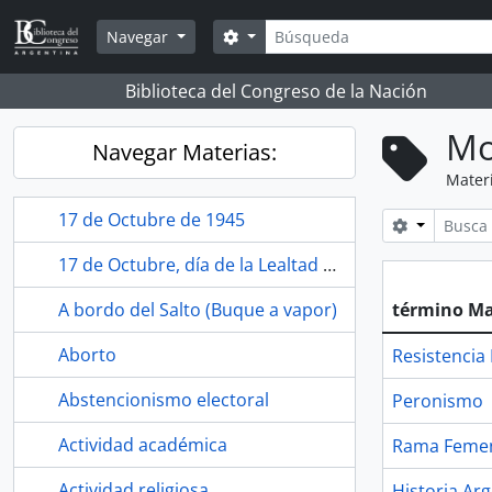
Skip to main content
Búsqueda
Search options
Navegar
Biblioteca del Congreso de la Nación
Mo
Navegar Materias:
Mater
17 de Octubre de 1945
Search opt
17 de Octubre, día de la Lealtad Peronista
A bordo del Salto (Buque a vapor)
término Ma
Aborto
Resistencia
Abstencionismo electoral
Peronismo
Actividad académica
Rama Feme
Actividad religiosa
Historia Ar