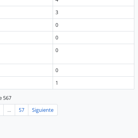
3
0
0
0
0
1
e 567
...
57
Siguiente