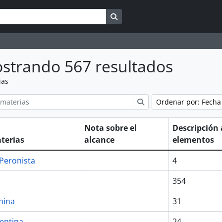
Search in browse page
strando 567 resultados
ias
ions
Búsqueda
Ordenar por: Fecha
Nota sobre el
Descripción 
terias
alcance
elementos
 Peronista
4
354
nina
31
gentina
24