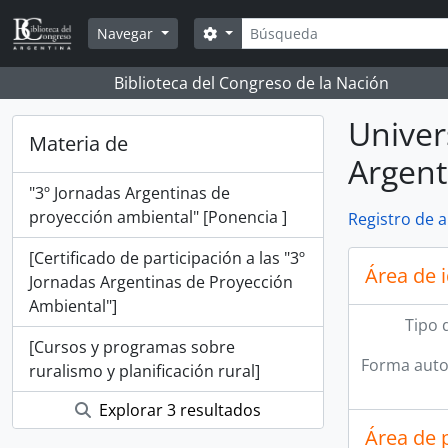
Skip to main content
Búsqueda
Search options
Navegar
Biblioteca del Congreso de la Nación
Univer
Materia de
Argent
"3º Jornadas Argentinas de
proyección ambiental" [Ponencia ]
Registro de 
[Certificado de participación a las "3º
Área de 
Jornadas Argentinas de Proyección
Ambiental"]
Tipo 
[Cursos y programas sobre
Forma auto
ruralismo y planificación rural]
Explorar 3 resultados
Área de 