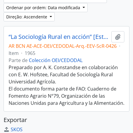
Ordenar por ordem: Data modificada
Direção: Ascendente
“La Sociología Rural en acción” [Estudio]
Adici
AR BCN AE-ACE-OEI/CEDODAL-Arq.-EEV-ScR-0426
·
Item
·
1965
Parte de
Colección OEI/CEDODAL
Preparado por A. K. Constandse en colaboración
con E. W. Hofstee, Facultad de Sociología Rural
Universidad Agrícola.
El documento forma parte de FAO: Cuaderno de
Fomento Agrario N°79, Organización de las
Naciones Unidas para Agricultura y la Alimentación.
Exportar
SKOS